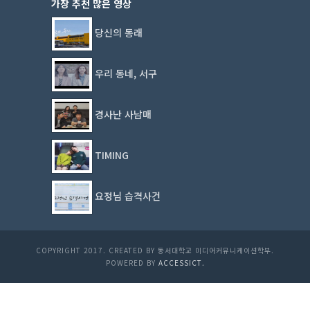
가장 추천 많은 영상
당신의 동래
우리 동네, 서구
경사난 사남매
TIMING
요정님 습격사건
COPYRIGHT 2017. CREATED BY 동서대학교 미디어커뮤니케이션학부.
POWERED BY
ACCESSICT.