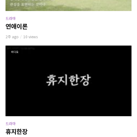
드라마
연애이론
2주 ago
10 views
비디오
드라마
휴지한장