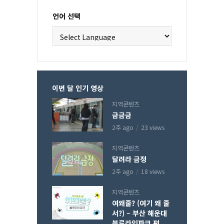
언어 선택
이번 달 인기 영상
지역콘텐츠
금금금
2주 ago
23 views
지역콘텐츠
달려라 금정
2주 ago
18 views
지역콘텐츠
여왜줄? (여기 왜 줄
서?) – 부산 해운대
블루라인파크 편