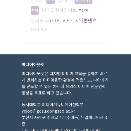
바다
클린아카이브
지역
드라마
강서구
IPTV
지역콘텐츠
2016
뉴스
2024
홍보
미디어아웃렛
미디어아웃렛은 디지털 미디어 교육을 통하여 빠르
게 변화하는 미디어융합 환경에 적응하고, 나아가기
를 선도할 수 있는 차세대 창의적 미디어 전문인력
양성을 목표로 하고 있습니다.
동서대학교 미디어커뮤니케이션학부
yejoo@gdsu.dongseo.ac.kr
부산시 사상구 주례로 47 (주례동) 뉴밀레니엄관 3
층
TEL : 051-320-1690 / FAX : 051-320-1691