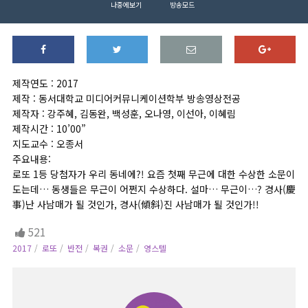
나중에보기
방송모드
제작연도 : 2017
제작 : 동서대학교 미디어커뮤니케이션학부 방송영상전공
제작자 : 강주혜, 김동완, 백성훈, 오나영, 이선아, 이혜림
제작시간 : 10’00”
지도교수 : 오종서
주요내용:
로또 1등 당첨자가 우리 동네에?! 요즘 첫째 무근에 대한 수상한 소문이
도는데… 동생들은 무근이 어쩐지 수상하다. 설마… 무근이…? 경사(慶
事)난 사남매가 될 것인가, 경사(傾斜)진 사남매가 될 것인가!!
521
2017
로또
반전
복권
소문
영스텔