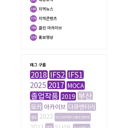
지역뉴스
148
지역콘텐츠
379
클린 아카이브
796
홍보영상
214
태그 구름
2018
IFS2
IFS1
2025
2017
MOCA
졸업작품
부산
2019
모카
아카이브
다큐멘터리
2022
영도
미디어커뮤니케이션학부
2023
인서트
IFS
동서대학교