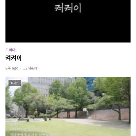
드라마
켜켜이
2주 ago
13 views
비디오