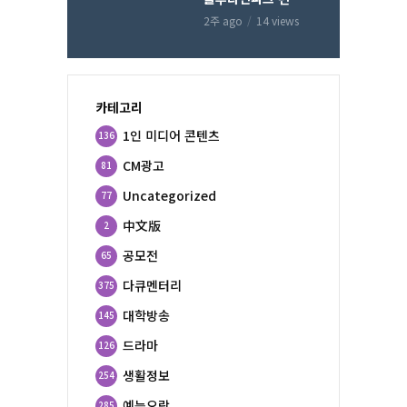
2주 ago
14 views
카테고리
1인 미디어 콘텐츠
136
CM광고
81
Uncategorized
77
中文版
2
공모전
65
다큐멘터리
375
대학방송
145
드라마
126
생활정보
254
예능오락
285