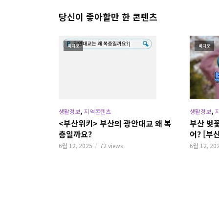
당신이 좋아할만 한 콘텐츠
비디오
비디오
,
,
생활정보
지역콘텐츠
생활정보
<부산위키> 부산의 광안대교 왜 복
부산 벚꽃
층일까요?
어? [부
6월 12, 2025
72 views
6월 12, 20