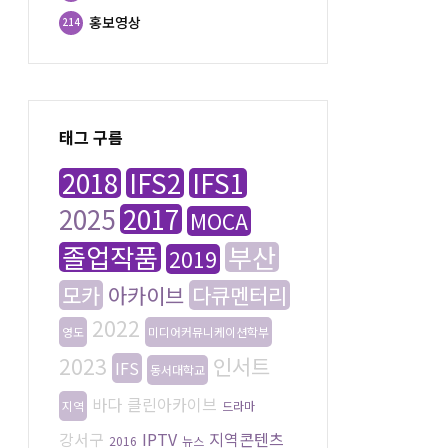
홍보영상
214
태그 구름
2018
IFS2
IFS1
2025
2017
MOCA
졸업작품
부산
2019
모카
아카이브
다큐멘터리
2022
영도
미디어커뮤니케이션학부
2023
인서트
IFS
동서대학교
바다
클린아카이브
지역
드라마
강서구
IPTV
지역콘텐츠
2016
뉴스