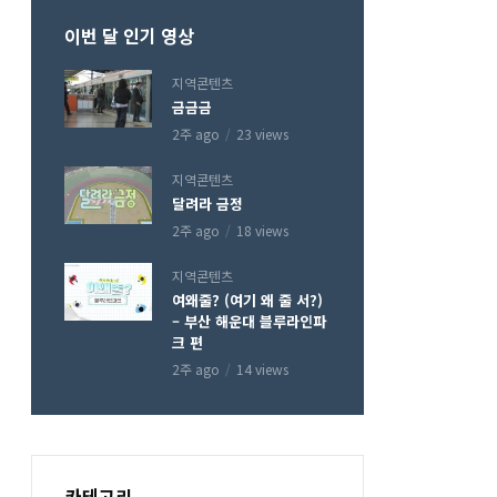
이번 달 인기 영상
지역콘텐츠
금금금
2주 ago
23 views
지역콘텐츠
달려라 금정
2주 ago
18 views
지역콘텐츠
여왜줄? (여기 왜 줄 서?)
– 부산 해운대 블루라인파
크 편
2주 ago
14 views
카테고리