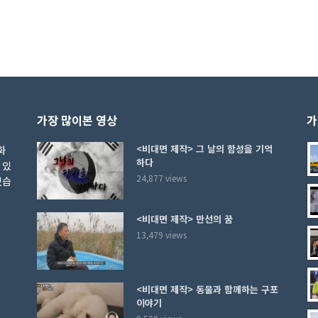
가장 많이본 영상
가
<비대면 제작> 그 날의 함성을 기억
화
하다
 있
24,877 views
있습
<비대면 제작> 만선의 꿈
13,479 views
<비대면 제작> 동물과 함께하는 구포
이야기