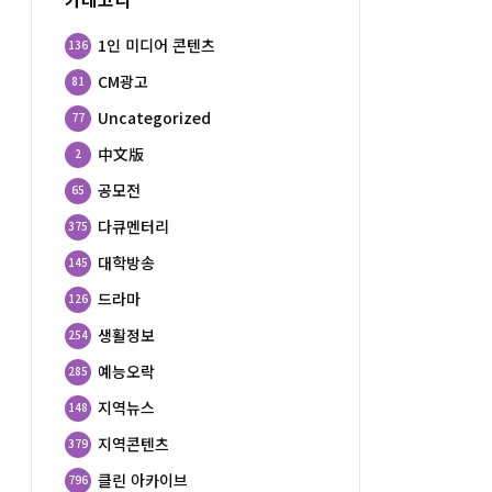
1인 미디어 콘텐츠
136
CM광고
81
Uncategorized
77
中文版
2
공모전
65
다큐멘터리
375
대학방송
145
드라마
126
생활정보
254
예능오락
285
지역뉴스
148
지역콘텐츠
379
클린 아카이브
796