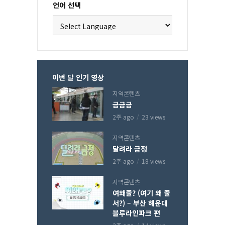
언어 선택
이번 달 인기 영상
지역콘텐츠
금금금
2주 ago
23 views
지역콘텐츠
달려라 금정
2주 ago
18 views
지역콘텐츠
여왜줄? (여기 왜 줄
서?) – 부산 해운대
블루라인파크 편