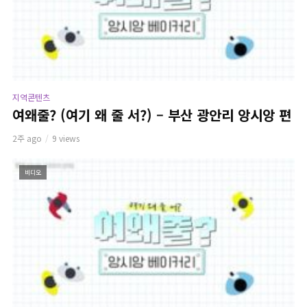
지역콘텐츠
여왜줄? (여기 왜 줄 서?) – 부산 광안리 앙시앙 편
2주 ago
9 views
비디오