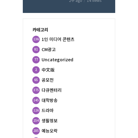
2주 ago
14 views
카테고리
1인 미디어 콘텐츠
136
CM광고
81
Uncategorized
77
中文版
2
공모전
65
다큐멘터리
375
대학방송
145
드라마
126
생활정보
254
예능오락
285