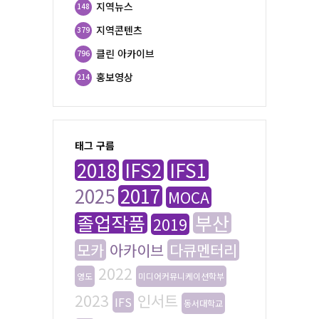
지역뉴스
148
지역콘텐츠
379
클린 아카이브
796
홍보영상
214
태그 구름
2018
IFS2
IFS1
2025
2017
MOCA
졸업작품
부산
2019
모카
아카이브
다큐멘터리
2022
영도
미디어커뮤니케이션학부
2023
인서트
IFS
동서대학교