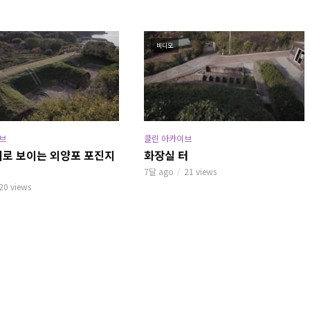
비디오
브
클린 아카이브
머로 보이는 외양포 포진지
화장실 터
7달 ago
21 views
20 views