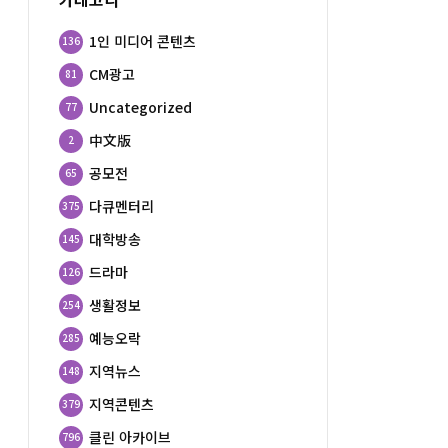
1인 미디어 콘텐츠
136
CM광고
81
Uncategorized
77
中文版
2
공모전
65
다큐멘터리
375
대학방송
145
드라마
126
생활정보
254
예능오락
285
지역뉴스
148
지역콘텐츠
379
클린 아카이브
796