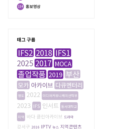
홍보영상
214
태그 구름
IFS2
2018
IFS1
2025
2017
MOCA
졸업작품
부산
2019
모카
아카이브
다큐멘터리
2022
영도
미디어커뮤니케이션학부
2023
인서트
IFS
동서대학교
바다
클린아카이브
지역
드라마
강서구
IPTV
지역콘텐츠
2016
뉴스