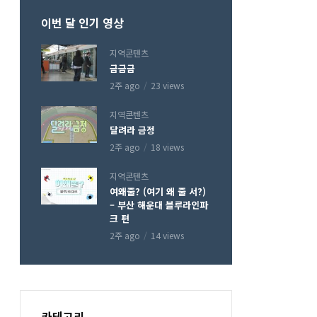
이번 달 인기 영상
지역콘텐츠
금금금
2주 ago
23 views
지역콘텐츠
달려라 금정
2주 ago
18 views
지역콘텐츠
여왜줄? (여기 왜 줄 서?)
– 부산 해운대 블루라인파
크 편
2주 ago
14 views
카테고리