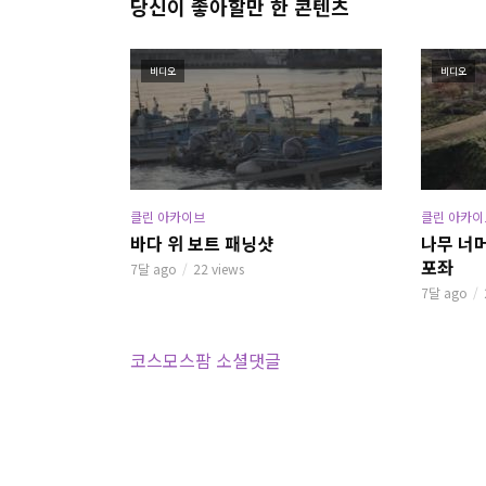
당신이 좋아할만 한 콘텐츠
비디오
비디오
클린 아카이브
클린 아카이
바다 위 보트 패닝샷
나무 너
포좌
7달 ago
22 views
7달 ago
------
코스모스팜 소셜댓글