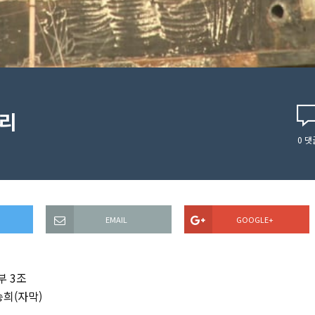
수리
0
댓
EMAIL
GOOGLE+
부 3조
승희(자막)