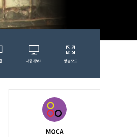
글
나중에보기
방송모드
MOCA