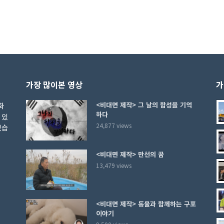
가장 많이본 영상
가
<비대면 제작> 그 날의 함성을 기억
화
하다
 있
24,877 views
있습
<비대면 제작> 만선의 꿈
13,479 views
<비대면 제작> 동물과 함께하는 구포
이야기