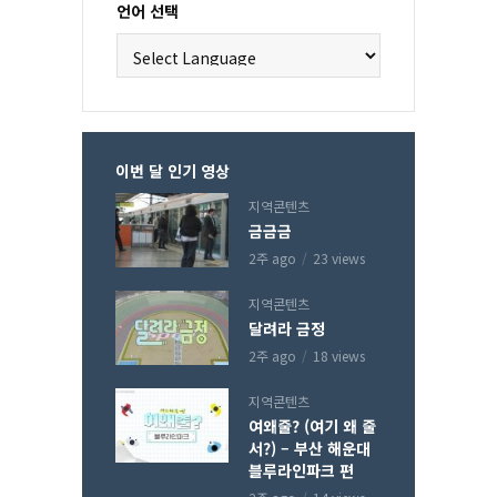
언어 선택
이번 달 인기 영상
지역콘텐츠
금금금
2주 ago
23 views
지역콘텐츠
달려라 금정
2주 ago
18 views
지역콘텐츠
여왜줄? (여기 왜 줄
서?) – 부산 해운대
블루라인파크 편