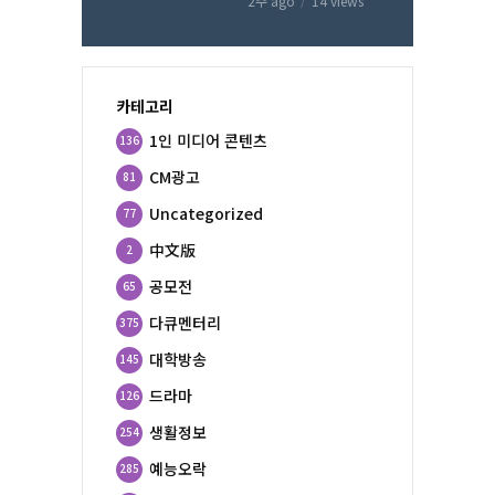
2주 ago
14 views
카테고리
1인 미디어 콘텐츠
136
CM광고
81
Uncategorized
77
中文版
2
공모전
65
다큐멘터리
375
대학방송
145
드라마
126
생활정보
254
예능오락
285