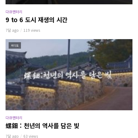
다큐멘터리
9 to 6 도시 재생의 시간
7달 ago
119 views
비디오
다큐멘터리
螺鈿 : 천년의 역사를 담은 빛
7달 ago
63 views