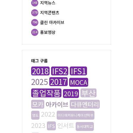
지역뉴스
148
지역콘텐츠
379
클린 아카이브
796
홍보영상
214
태그 구름
2018
IFS2
IFS1
2025
2017
MOCA
졸업작품
부산
2019
모카
아카이브
다큐멘터리
2022
영도
미디어커뮤니케이션학부
2023
인서트
IFS
동서대학교