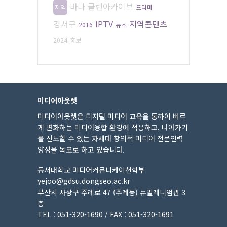
바다
클린아카이브
지역
드라마
강서구
IPTV
지역콘텐츠
2016
뉴스
2024
홍보
미디어아웃렛
미디어아웃렛은 디지털 미디어 교육을 통하여 빠르
게 변화하는 미디어융합 환경에 적응하고, 나아가기
를 선도할 수 있는 차세대 창의적 미디어 전문인력
양성을 목표로 하고 있습니다.
동서대학교 미디어커뮤니케이션학부
yejoo@gdsu.dongseo.ac.kr
부산시 사상구 주례로 47 (주례동) 뉴밀레니엄관 3
층
TEL : 051-320-1690 / FAX : 051-320-1691