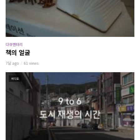
다큐멘터리
책의 얼굴
7달 ago
61 views
비디오