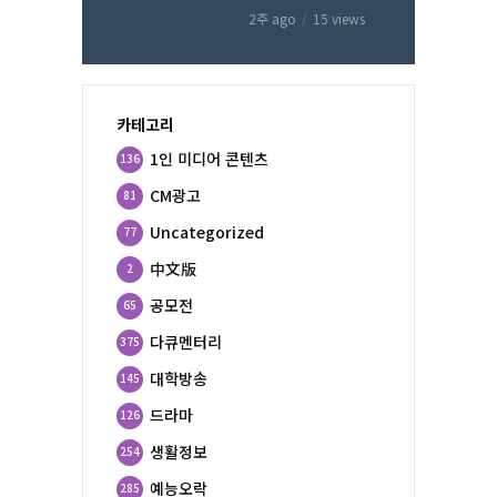
2주 ago
15 views
카테고리
1인 미디어 콘텐츠
136
CM광고
81
Uncategorized
77
中文版
2
공모전
65
다큐멘터리
375
대학방송
145
드라마
126
생활정보
254
예능오락
285