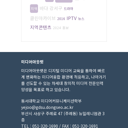
바다
강서구
지역
드라마
클린아카이브
IPTV
2016
뉴스
지역콘텐츠
2024
홍보
미디어아웃렛
미디어아웃렛은 디지털 미디어 교육을 통하여 빠르
게 변화하는 미디어융합 환경에 적응하고, 나아가기
를 선도할 수 있는 차세대 창의적 미디어 전문인력
양성을 목표로 하고 있습니다.
동서대학교 미디어커뮤니케이션학부
yejoo@gdsu.dongseo.ac.kr
부산시 사상구 주례로 47 (주례동) 뉴밀레니엄관 3
층
TEL : 051-320-1690 / FAX : 051-320-1691