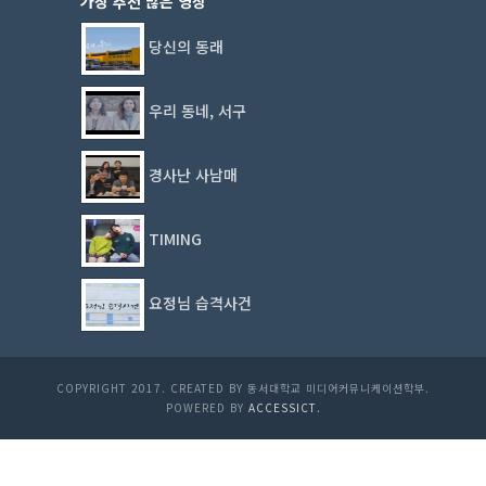
가장 추천 많은 영상
당신의 동래
우리 동네, 서구
경사난 사남매
TIMING
요정님 습격사건
COPYRIGHT 2017. CREATED BY 동서대학교 미디어커뮤니케이션학부.
POWERED BY
ACCESSICT.