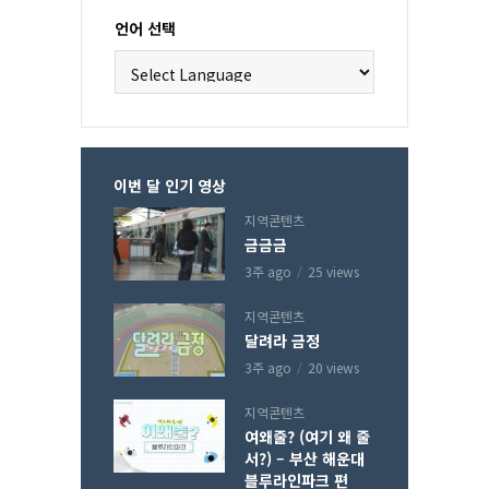
언어 선택
이번 달 인기 영상
지역콘텐츠
금금금
3주 ago
25 views
지역콘텐츠
달려라 금정
3주 ago
20 views
지역콘텐츠
여왜줄? (여기 왜 줄
서?) – 부산 해운대
블루라인파크 편