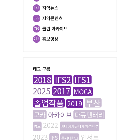
지역뉴스
148
지역콘텐츠
379
클린 아카이브
796
홍보영상
214
태그 구름
2018
IFS2
IFS1
2025
2017
MOCA
졸업작품
부산
2019
모카
아카이브
다큐멘터리
2022
영도
미디어커뮤니케이션학부
2023
인서트
IFS
동서대학교