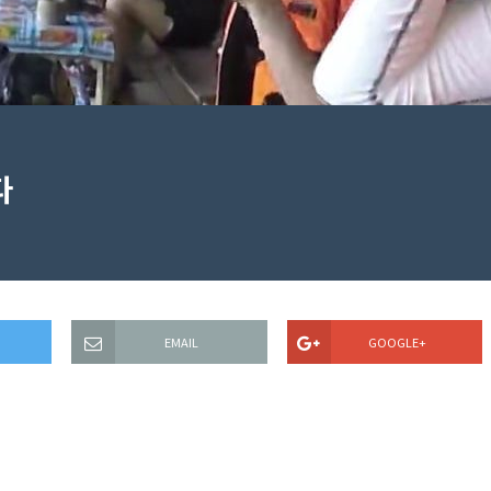
다
EMAIL
GOOGLE+