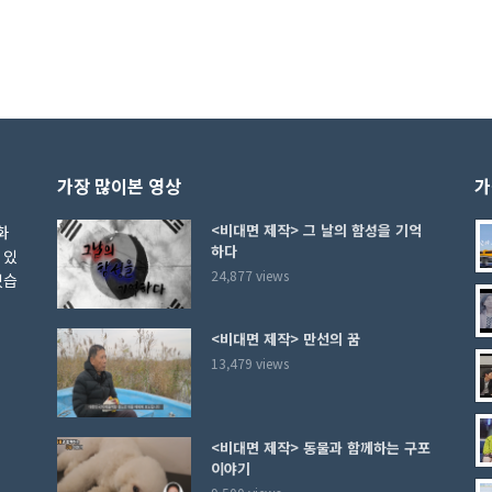
가장 많이본 영상
가
<비대면 제작> 그 날의 함성을 기억
화
하다
 있
24,877 views
있습
<비대면 제작> 만선의 꿈
13,479 views
<비대면 제작> 동물과 함께하는 구포
이야기