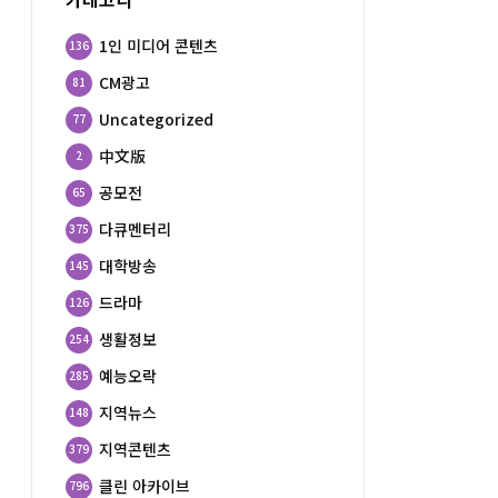
1인 미디어 콘텐츠
136
CM광고
81
Uncategorized
77
中文版
2
공모전
65
다큐멘터리
375
대학방송
145
드라마
126
생활정보
254
예능오락
285
지역뉴스
148
지역콘텐츠
379
클린 아카이브
796