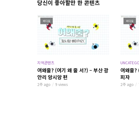
당신이 좋아할만 한 콘텐츠
비디오
비디오
지역콘텐츠
UNCATEGO
여왜줄? (여기 왜 줄 서?) – 부산 광
여왜줄? 
안리 앙시앙 편
피자
2주 ago
9 views
2주 ago