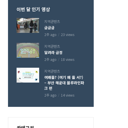
이번 달 인기 영상
지역콘텐츠
금금금
2주 ago
23 views
지역콘텐츠
달려라 금정
2주 ago
18 views
지역콘텐츠
여왜줄? (여기 왜 줄 서?)
– 부산 해운대 블루라인파
크 편
2주 ago
14 views
카테고리