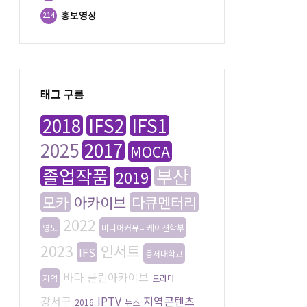
홍보영상
214
태그 구름
2018
IFS2
IFS1
2025
2017
MOCA
졸업작품
부산
2019
모카
아카이브
다큐멘터리
2022
영도
미디어커뮤니케이션학부
2023
인서트
IFS
동서대학교
바다
클린아카이브
지역
드라마
강서구
IPTV
지역콘텐츠
2016
뉴스