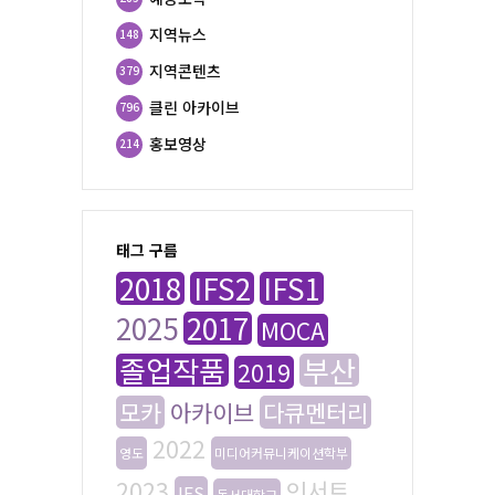
지역뉴스
148
지역콘텐츠
379
클린 아카이브
796
홍보영상
214
태그 구름
2018
IFS2
IFS1
2025
2017
MOCA
졸업작품
부산
2019
모카
아카이브
다큐멘터리
2022
영도
미디어커뮤니케이션학부
2023
인서트
IFS
동서대학교