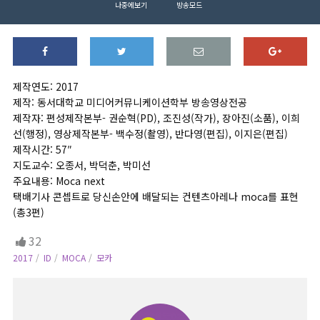
나중에보기
방송모드
제작연도: 2017
제작: 동서대학교 미디어커뮤니케이션학부 방송영상전공
제작자: 편성제작본부- 권순혁(PD), 조진성(작가), 장아진(소품), 이희
선(행정), 영상제작본부- 백수정(촬영), 반다영(편집), 이지은(편집)
제작시간: 57″
지도교수: 오종서, 박덕춘, 박미선
주요내용: Moca next
택배기사 콘셉트로 당신손안에 배달되는 컨텐츠아레나 moca를 표현
(총3편)
32
2017
ID
MOCA
모카