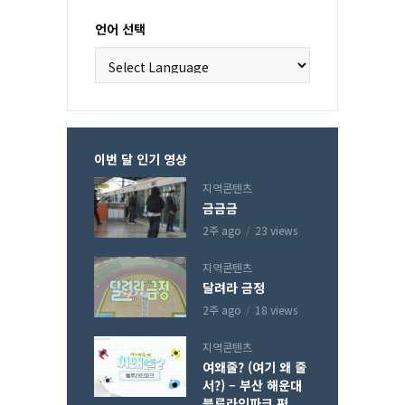
언어 선택
이번 달 인기 영상
지역콘텐츠
금금금
2주 ago
23 views
지역콘텐츠
달려라 금정
2주 ago
18 views
지역콘텐츠
여왜줄? (여기 왜 줄
서?) – 부산 해운대
블루라인파크 편