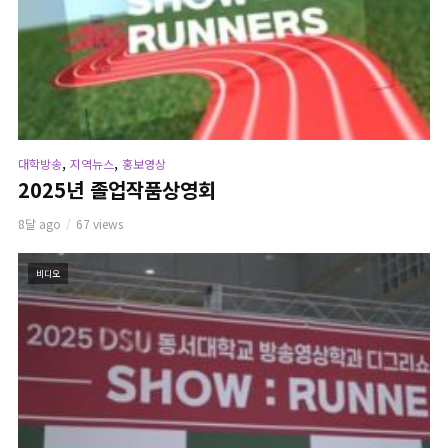
,
,
대학방송
지역뉴스
홍보영상
2025년 졸업작품상영회
8달 ago
67 views
비디오