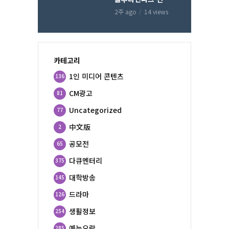
2주 ago
14 views
카테고리
1인 미디어 콘텐츠
136
CM광고
81
Uncategorized
77
中文版
2
공모전
65
다큐멘터리
375
대학방송
145
드라마
126
생활정보
254
예능오락
285