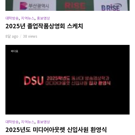
,
,
대학방송
지역뉴스
홍보영상
2025년 졸업작품상영회 스케치
8달 ago
38 views
비디오
,
,
대학방송
지역뉴스
홍보영상
2025년도 미디어아웃렛 신입사원 환영식