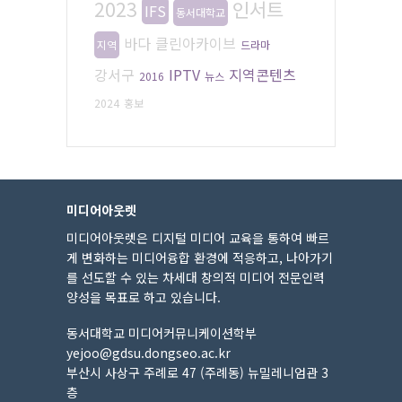
2023
인서트
IFS
동서대학교
바다
클린아카이브
지역
드라마
강서구
IPTV
지역콘텐츠
2016
뉴스
2024
홍보
미디어아웃렛
미디어아웃렛은 디지털 미디어 교육을 통하여 빠르
게 변화하는 미디어융합 환경에 적응하고, 나아가기
를 선도할 수 있는 차세대 창의적 미디어 전문인력
양성을 목표로 하고 있습니다.
동서대학교 미디어커뮤니케이션학부
yejoo@gdsu.dongseo.ac.kr
부산시 사상구 주례로 47 (주례동) 뉴밀레니엄관 3
층