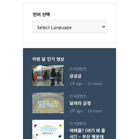
언어 선택
이번 달 인기 영상
지역콘텐츠
금금금
2주 ago
23 views
지역콘텐츠
달려라 금정
2주 ago
18 views
지역콘텐츠
여왜줄? (여기 왜 줄
서?) – 부산 해운대