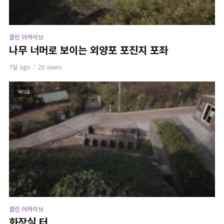
클린 아카이브
나무 너머로 보이는 외양포 포진지 포좌
7달 ago
20 views
비디오
클린 아카이브
화장실 터