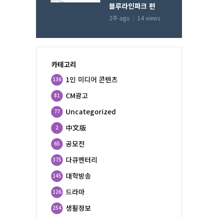
블루라인파크 편
2주 ago
14 views
카테고리
1인 미디어 콘텐츠
136
CM광고
81
Uncategorized
77
中文版
2
공모전
65
다큐멘터리
375
대학방송
145
드라마
126
생활정보
254