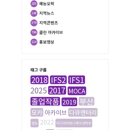
예능오락
285
지역뉴스
148
지역콘텐츠
379
클린 아카이브
796
홍보영상
214
태그 구름
2018
IFS2
IFS1
2025
2017
MOCA
졸업작품
부산
2019
모카
아카이브
다큐멘터리
2022
영도
미디어커뮤니케이션학부