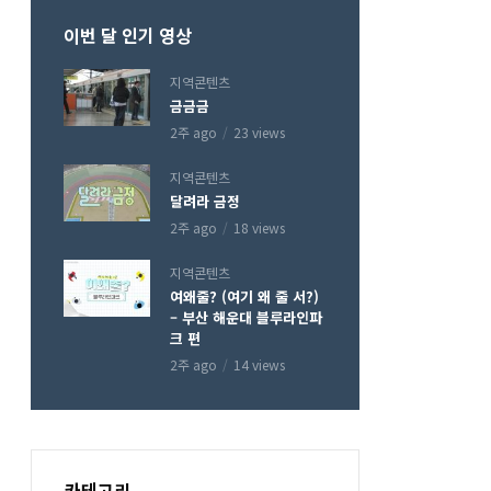
이번 달 인기 영상
지역콘텐츠
금금금
2주 ago
23 views
지역콘텐츠
달려라 금정
2주 ago
18 views
지역콘텐츠
여왜줄? (여기 왜 줄 서?)
– 부산 해운대 블루라인파
크 편
2주 ago
14 views
카테고리