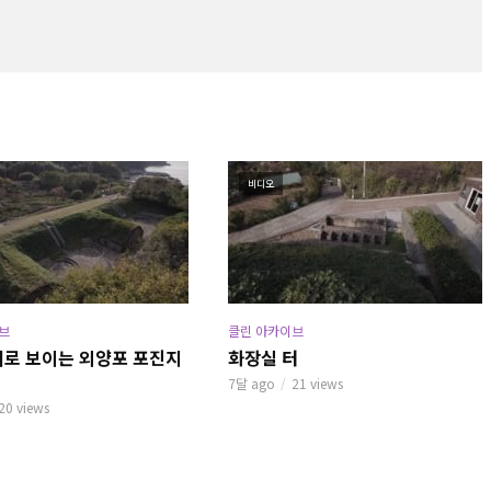
비디오
브
클린 아카이브
머로 보이는 외양포 포진지
화장실 터
7달 ago
21 views
20 views