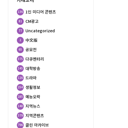
1인 미디어 콘텐츠
136
CM광고
81
Uncategorized
77
中文版
2
공모전
65
다큐멘터리
375
대학방송
145
드라마
126
생활정보
254
예능오락
285
지역뉴스
148
지역콘텐츠
379
클린 아카이브
796