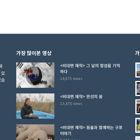
가장 많이본 영상
가
<비대면 제작> 그 날의 함성을 기억
화
하다
 있
24,875 views
있습
<비대면 제작> 만선의 꿈
13,478 views
<비대면 제작> 동물과 함께하는 구포
이야기