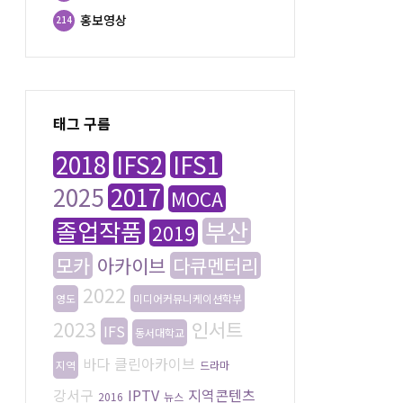
홍보영상
214
태그 구름
2018
IFS2
IFS1
2025
2017
MOCA
졸업작품
부산
2019
모카
아카이브
다큐멘터리
2022
영도
미디어커뮤니케이션학부
2023
인서트
IFS
동서대학교
바다
클린아카이브
지역
드라마
강서구
IPTV
지역콘텐츠
2016
뉴스