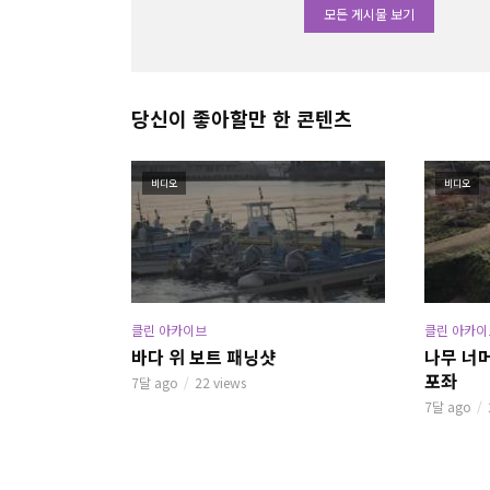
모든 게시물 보기
당신이 좋아할만 한 콘텐츠
비디오
비디오
클린 아카이브
클린 아카이
바다 위 보트 패닝샷
나무 너
포좌
7달 ago
22 views
7달 ago