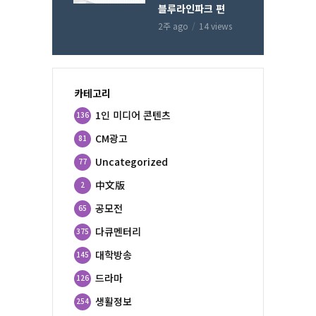
블루라인파크 편
2주 ago
14 views
카테고리
1인 미디어 콘텐츠
136
CM광고
81
Uncategorized
77
中文版
2
공모전
65
다큐멘터리
375
대학방송
145
드라마
126
생활정보
254