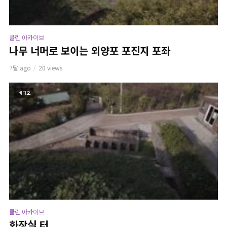
클린 아카이브
나무 너머로 보이는 외양포 포진지 포좌
7달 ago
20 views
비디오
클린 아카이브
화장실 터