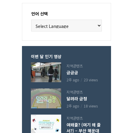
언어 선택
이번 달 인기 영상
지역콘텐츠
금금금
2주 ago
23 views
지역콘텐츠
달려라 금정
2주 ago
18 views
지역콘텐츠
여왜줄? (여기 왜 줄
서?) – 부산 해운대