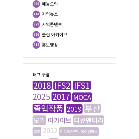
예능오락
285
지역뉴스
148
지역콘텐츠
379
클린 아카이브
796
홍보영상
214
태그 구름
2018
IFS2
IFS1
2025
2017
MOCA
졸업작품
부산
2019
모카
아카이브
다큐멘터리
2022
영도
미디어커뮤니케이션학부