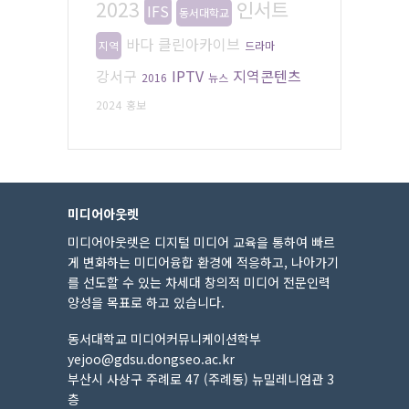
2023
인서트
IFS
동서대학교
바다
클린아카이브
지역
드라마
강서구
IPTV
지역콘텐츠
2016
뉴스
2024
홍보
미디어아웃렛
미디어아웃렛은 디지털 미디어 교육을 통하여 빠르
게 변화하는 미디어융합 환경에 적응하고, 나아가기
를 선도할 수 있는 차세대 창의적 미디어 전문인력
양성을 목표로 하고 있습니다.
동서대학교 미디어커뮤니케이션학부
yejoo@gdsu.dongseo.ac.kr
부산시 사상구 주례로 47 (주례동) 뉴밀레니엄관 3
층