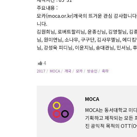
주요내용 :
모카(moca.or.kr)개국의 뜨거운 관심 감사합
니다.
김원희님, 로버트할리님, 윤종신님, 김영철님, 김종
님, 원미연님, 소나무, 구구단, 김사무엘님, 에디킴
님, 강성욱 피디님, 이윤지님, 송대관님, 민서님,
4
2017
MOCA
개국
모카
방송인
축하
MOCA
MOCA는 동서대학교 
기획하고 제작되는 모든 
진 공익적 목적의 OTT(Ov