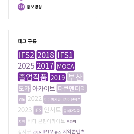
홍보영상
214
태그 구름
IFS2
2018
IFS1
2025
2017
MOCA
졸업작품
부산
2019
모카
아카이브
다큐멘터리
2022
영도
미디어커뮤니케이션학부
2023
인서트
IFS
동서대학교
바다
클린아카이브
지역
드라마
강서구
IPTV
지역콘텐츠
2016
뉴스