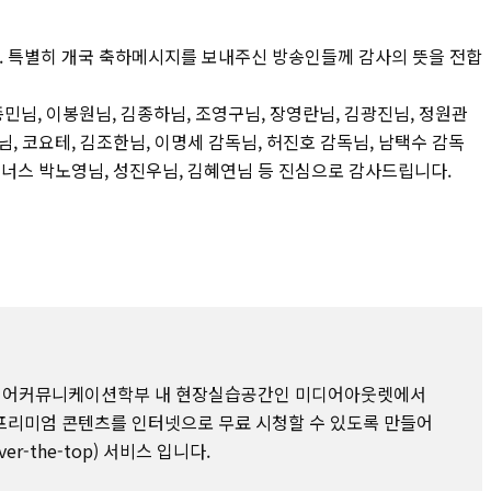
니다. 특별히 개국 축하메시지를 보내주신 방송인들께 감사의 뜻을 전합
민님, 이봉원님, 김종하님, 조영구님, 장영란님, 김광진님, 정원관
님, 코요테, 김조한님, 이명세 감독님, 허진호 감독님, 남택수 감독
 후너스 박노영님, 성진우님, 김혜연님 등 진심으로 감사드립니다.
미디어커뮤니케이션학부 내 현장실습공간인 미디어아웃렛에서
프리미엄 콘텐츠를 인터넷으로 무료 시청할 수 있도록 만들어
er-the-top) 서비스 입니다.