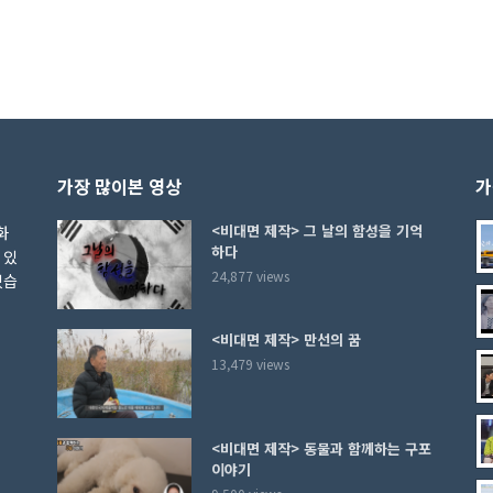
가장 많이본 영상
가
<비대면 제작> 그 날의 함성을 기억
화
하다
 있
24,877 views
있습
<비대면 제작> 만선의 꿈
13,479 views
<비대면 제작> 동물과 함께하는 구포
이야기