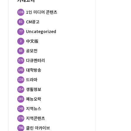
1인 미디어 콘텐츠
136
CM광고
81
Uncategorized
77
中文版
2
공모전
65
다큐멘터리
375
대학방송
145
드라마
126
생활정보
254
예능오락
285
지역뉴스
148
지역콘텐츠
379
클린 아카이브
796