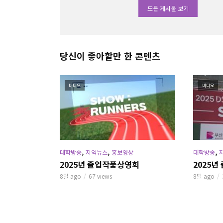
모든 게시물 보기
당신이 좋아할만 한 콘텐츠
비디오
비디오
,
,
,
대학방송
지역뉴스
홍보영상
대학방송
2025년 졸업작품상영회
2025
8달 ago
67 views
8달 ago