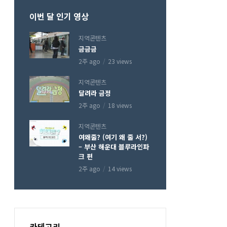
이번 달 인기 영상
지역콘텐츠
금금금
2주 ago
23 views
지역콘텐츠
달려라 금정
2주 ago
18 views
지역콘텐츠
여왜줄? (여기 왜 줄 서?)
– 부산 해운대 블루라인파
크 편
2주 ago
14 views
카테고리