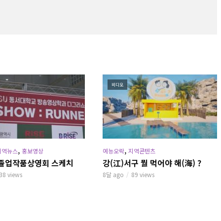
비디오
,
,
지역뉴스
홍보영상
예능오락
지역콘텐츠
년 졸업작품상영회 스케치
강(江)서구 뭘 먹어야 해(海) ?
38 views
8달 ago
89 views