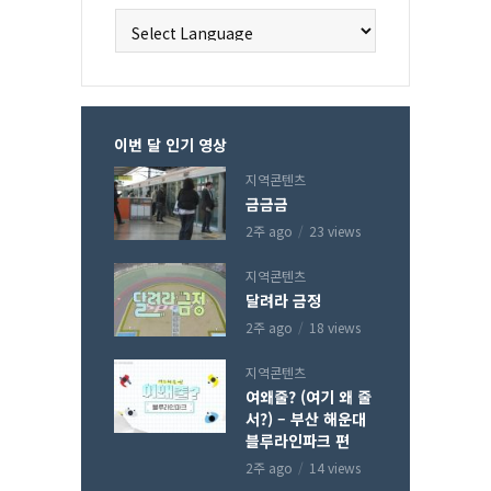
이번 달 인기 영상
지역콘텐츠
금금금
2주 ago
23 views
지역콘텐츠
달려라 금정
2주 ago
18 views
지역콘텐츠
여왜줄? (여기 왜 줄
서?) – 부산 해운대
블루라인파크 편
2주 ago
14 views