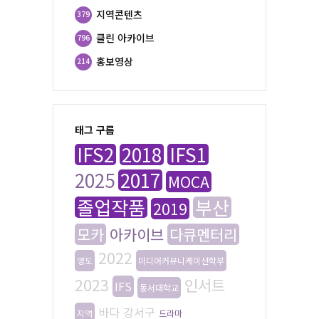
지역콘텐츠
379
클린 아카이브
796
홍보영상
214
태그 구름
IFS2
2018
IFS1
2025
2017
MOCA
졸업작품
부산
2019
모카
아카이브
다큐멘터리
2022
영도
미디어커뮤니케이션학부
2023
인서트
IFS
동서대학교
바다
강서구
지역
드라마