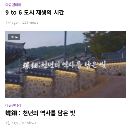
다큐멘터리
9 to 6 도시 재생의 시간
7달 ago
119 views
비디오
다큐멘터리
螺鈿 : 천년의 역사를 담은 빛
7달 ago
63 views