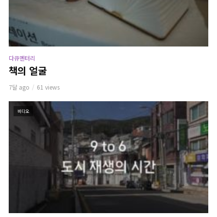
다큐멘터리
책의 얼굴
7달 ago
61 views
비디오