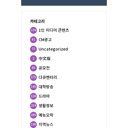
카테고리
1인 미디어 콘텐츠
136
CM광고
81
Uncategorized
77
中文版
2
공모전
65
다큐멘터리
375
대학방송
145
드라마
126
생활정보
254
예능오락
285
지역뉴스
148