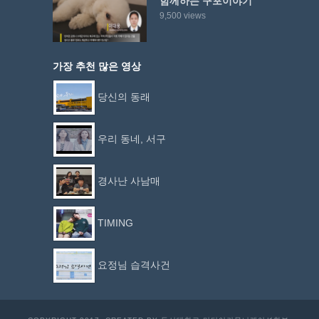
함께하는 구포이야기
9,500 views
가장 추천 많은 영상
당신의 동래
우리 동네, 서구
경사난 사남매
TIMING
요정님 습격사건