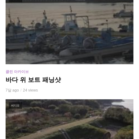
클린 아카이브
바다 위 보트 패닝샷
7달 ago
24 views
비디오