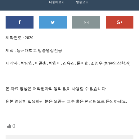
나중에보기
방송모드
제작연도
: 2020
제작
:
동서대학교 방송영상전공
제작자
:
박당찬
,
이준환
,
박찬미
,
김유진
,
문미희
,
소영우
(
방송영상학과
)
본 자료 영상은 저작권자의 동의 없이 사용할 수 없습니다
.
원본 영상이 필요하신 분은 오종서 교수 혹은 편성팀으로 문의하세요
.
0