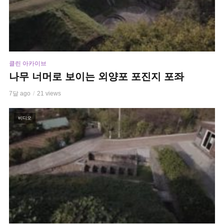
클린 아카이브
나무 너머로 보이는 외양포 포진지 포좌
7달 ago
21 views
비디오