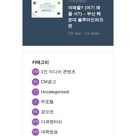
지역콘텐츠
여왜줄? (여기 왜
줄 서?) – 부산 해
운대 블루라인파크
편
2주 ago
14 views
카테고리
1인 미디어 콘텐츠
136
CM광고
81
Uncategorized
77
中文版
2
공모전
65
다큐멘터리
375
대학방송
145