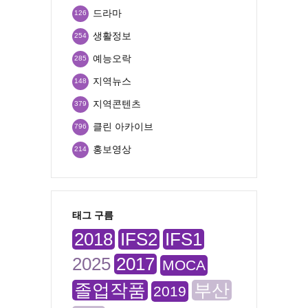
드라마
126
생활정보
254
예능오락
285
지역뉴스
148
지역콘텐츠
379
클린 아카이브
796
홍보영상
214
태그 구름
2018
IFS2
IFS1
2025
2017
MOCA
졸업작품
부산
2019