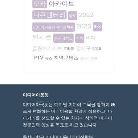
모카
아카이브
다큐멘터리
2022
영도
2023
IFS
미디어커뮤니케이션학부
인서트
바다
동서대학교
지역
클린아카이브
강서구
드라마
2016
IPTV
지역콘텐츠
뉴스
2024
홍보
미디어아웃렛
미디어아웃렛은 디지털 미디어 교육을 통하여 빠
르게 변화하는 미디어융합 환경에 적응하고, 나
아가기를 선도할 수 있는 차세대 창의적 미디어
전문인력 양성을 목표로 하고 있습니다.
동서대학교 미디어커뮤니케이션학부