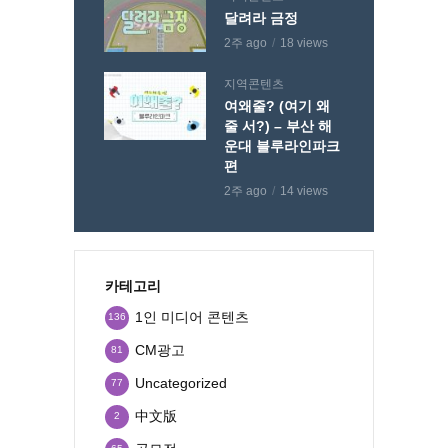
달려라 금정
2주 ago
18 views
지역콘텐츠
여왜줄? (여기 왜
줄 서?) – 부산 해
운대 블루라인파크
편
2주 ago
14 views
카테고리
1인 미디어 콘텐츠
136
CM광고
81
Uncategorized
77
中文版
2