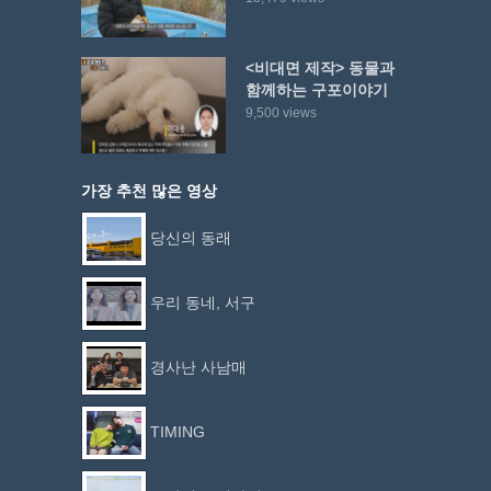
<비대면 제작> 동물과
함께하는 구포이야기
9,500 views
가장 추천 많은 영상
당신의 동래
우리 동네, 서구
경사난 사남매
TIMING