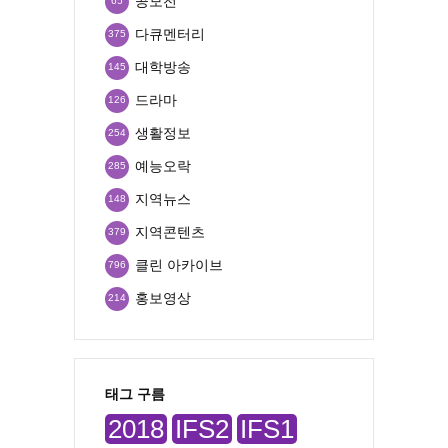
공모전
65
다큐멘터리
375
대학방송
145
드라마
126
생활정보
254
예능오락
285
지역뉴스
148
지역콘텐츠
379
클린 아카이브
796
홍보영상
214
태그 구름
2018
IFS2
IFS1