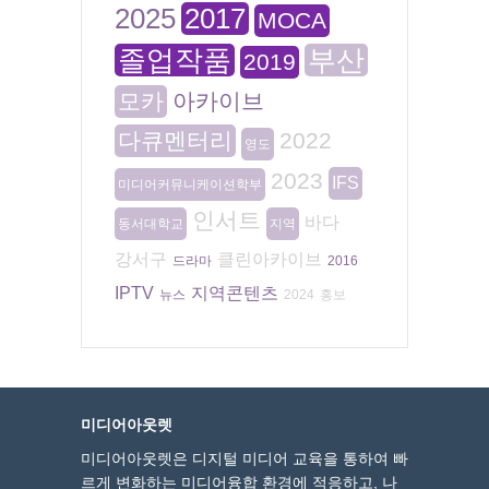
2025
2017
MOCA
졸업작품
부산
2019
모카
아카이브
다큐멘터리
2022
영도
2023
IFS
미디어커뮤니케이션학부
인서트
바다
동서대학교
지역
강서구
클린아카이브
드라마
2016
IPTV
지역콘텐츠
뉴스
2024
홍보
미디어아웃렛
미디어아웃렛은 디지털 미디어 교육을 통하여 빠
르게 변화하는 미디어융합 환경에 적응하고, 나