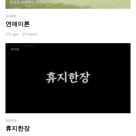
드라마
연애이론
2주 ago
10 views
비디오
드라마
휴지한장