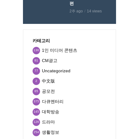
편
2주 ago
14 views
카테고리
1인 미디어 콘텐츠
136
CM광고
81
Uncategorized
77
中文版
2
공모전
65
다큐멘터리
375
대학방송
145
드라마
126
생활정보
254