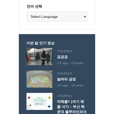
언어 선택
이번 달 인기 영상
지역콘텐츠
금금금
2주 ago
23 views
지역콘텐츠
달려라 금정
2주 ago
18 views
지역콘텐츠
여왜줄? (여기 왜
줄 서?) – 부산 해
운대 블루라인파크