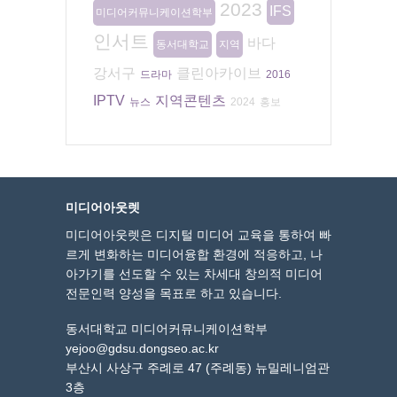
2023
IFS
미디어커뮤니케이션학부
인서트
바다
동서대학교
지역
강서구
클린아카이브
드라마
2016
IPTV
지역콘텐츠
뉴스
2024
홍보
미디어아웃렛
미디어아웃렛은 디지털 미디어 교육을 통하여 빠
르게 변화하는 미디어융합 환경에 적응하고, 나
아가기를 선도할 수 있는 차세대 창의적 미디어
전문인력 양성을 목표로 하고 있습니다.
동서대학교 미디어커뮤니케이션학부
yejoo@gdsu.dongseo.ac.kr
부산시 사상구 주례로 47 (주례동) 뉴밀레니엄관
3층