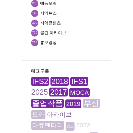
예능오락
285
지역뉴스
148
지역콘텐츠
379
클린 아카이브
796
홍보영상
214
태그 구름
IFS2
2018
IFS1
2025
2017
MOCA
졸업작품
부산
2019
모카
아카이브
다큐멘터리
2022
영도