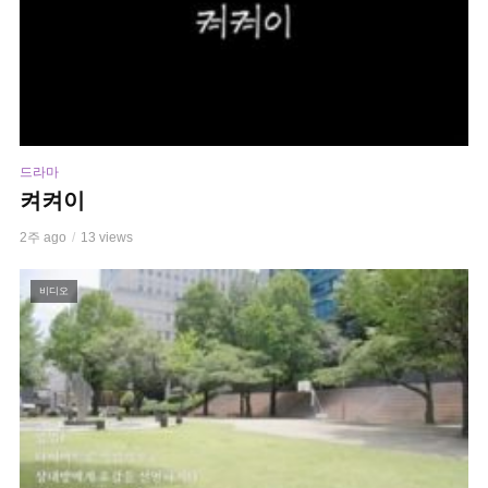
드라마
켜켜이
2주 ago
13 views
비디오