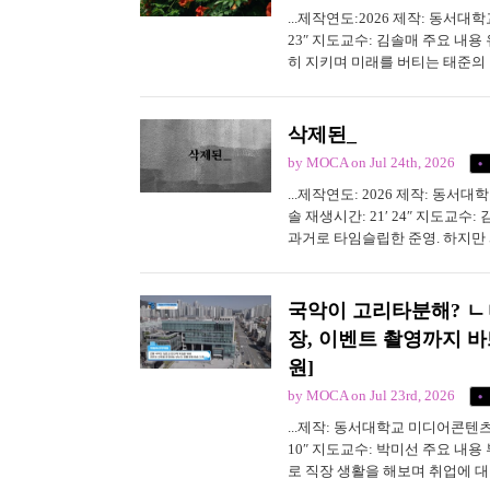
...제작연도:2026 제작: 동서
23″ 지도교수: 김솔매 주요 내
히 지키며 미래를 버티는 태준의
점 어긋나고, 태준 역시 지친 마
를 이해하려 애쓰며, 함께...
삭제된_
by MOCA
on Jul 24th, 2026
...제작연도: 2026 제작: 동
솔 재생시간: 21′ 24″ 지도교
과거로 타임슬립한 준영. 하지만
다. 과연 준영은 우정과 정의 앞
나 믿을 수 있는지,...
국악이 고리타분해? ㄴ
장, 이벤트 촬영까지 
원]
by MOCA
on Jul 23rd, 2026
...제작: 동서대학교 미디어콘텐츠
10″ 지도교수: 박미선 주요 내
로 직장 생활을 해보며 취업에 