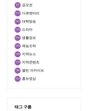
공모전
65
다큐멘터리
375
대학방송
145
드라마
126
생활정보
254
예능오락
285
지역뉴스
148
지역콘텐츠
379
클린 아카이브
796
홍보영상
214
태그 구름