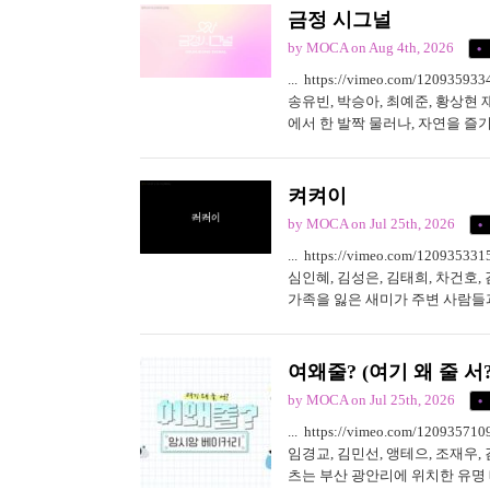
금정 시그널
by MOCA
on Aug 4th, 2026
... https://vimeo.com/1
송유빈, 박승아, 최예준, 황상현 재
에서 한 발짝 물러나, 자연을 즐
려고 한다. 상현마을 분위기 좋은 
켜켜이
by MOCA
on Jul 25th, 2026
... https://vimeo.com/1
심인혜, 김성은, 김태희, 차건호, 
가족을 잃은 새미가 주변 사람들
이 된다는 메시지를 당은 이야기 1
여왜줄? (여기 왜 줄 서
by MOCA
on Jul 25th, 2026
... https://vimeo.com/1
임경교, 김민선, 앵테으, 조재우, 
츠는 부산 광안리에 위치한 유명