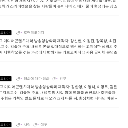
민, 김민형 재생시간: 7′ 02″ 지도교수: 김용성 주요 내용 제작물 내용: 최
차와 스카이캡술을 찾는 사람들이 늘어나며 긴 대기 줄이 형성되는 장소
을 찾은 시민들과 관광객들을 인터뷰하며 왜 이곳을 찾았는지,...
로맨틱코미디
드라마
대학교 미디어콘텐츠대학 방송영상학과 제작자: 강신현, 이원진, 장욱창, 최진
″ 지도교수: 김솔매 주요 내용 이론을 절대적으로 맹신하는 고지식한 성격의 주
해 시행착오를 겪는 과정에서 변해가는 러브코미디 1) 사용 글씨체 본명조
Rain – suno LoveTheory – suno 창가의 지우개 – suno 젖...
영화에 대한 영화
친구
드라마
서대학교 미디어콘텐츠대학 방송영상학과 제작자: 김한영, 이영석, 이명우, 김은
′ 56″ 지도교수: 김솔매 주요 내용 학창 시절 함께 영화를 꿈꿨으나 조연출과
 주형은 기획안 발표 문제로 태오와 크게 다툰 뒤, 환상처럼 나타난 어린 시
어 잊고 있던 함께 노력한 과정의 가치를 깨닫는다. 다음 날 진솔한 사과와
사랑
애틋
드라마