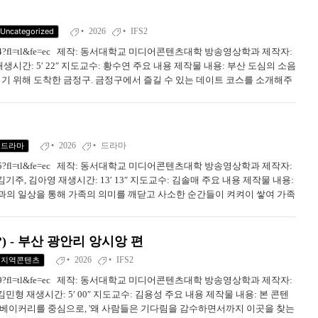
a
n
e
2026
IFS2
Uncategorized
w
209359334?fl=tl&fe=ec 제작: 동서대학교 미디어콘텐츠대학 방송영상학과 제작자:
t
a
생시간: 5′ 22″ 지도교수: 황수연 주요 내용 제작물 내용: 부산 도심의 소음
b
기기 위해 도착한 금정구. 금정구에서 즐길 수 있는 데이트 코스를 소개해주
카페에서 벚꽃과 호수 뷰를 감상한 후, 호수 옆 벚꽃길을 ...
2026
드라마
드라마
209353315?fl=tl&fe=ec 제작: 동서대학교 미디어콘텐츠대학 방송영상학과 제작자:
김기주, 김아영 재생시간: 13′ 13″ 지도교수: 김솔매 주요 내용 제작물 내용:
과의 일상을 통해 가족의 의미를 깨닫고 사소한 순간들이 켜켜이 쌓여 가족
) 사용 글씨체 (유료폰트 / 무료폰트) 칠곡할매 김영분...
?) - 부산 광안리 앙시앙 편
2026
IFS2
지역콘텐츠
209357109?fl=tl&fe=ec 제작: 동서대학교 미디어콘텐츠대학 방송영상학과 제작자:
김민형 재생시간: 5′ 00″ 지도교수: 김용성 주요 내용 제작물 내용: 본 콘텐
 베이커리를 중심으로, '왜 사람들은 기다림을 감수하면서까지 이곳을 찾는