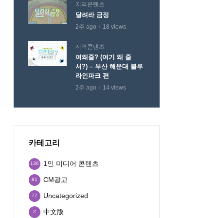
지역콘텐츠
달려라 금정
2주 ago
18 views
지역콘텐츠
여왜줄? (여기 왜 줄
서?) – 부산 해운대 블루
라인파크 편
2주 ago
14 views
카테고리
1인 미디어 콘텐츠
136
CM광고
81
Uncategorized
77
中文版
2