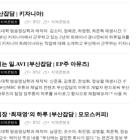
 기업의 조직문화 및 근무 분위기인 것으로 나타났다. 영상을 통해 시청자
잡담 | 키자니아]
IFS2
지역콘텐츠
지역콘텐츠
대학 방송영상학과 제작자: 김소미, 정예은, 하영현, 최준혁 재생시간: 5′
내용 부산 키자니아에서 근무하고 있는 2년차 트레이너 권나연씨의 하루일과를
 키자니아 트레이너라는 직업에 대해 소개하고 부산에서 근무하는 키자니
보여주며 청년들에게 부산에서 취업에 대한 로망을 심어주고자 한다. * 사
...
 일.AVI [부산잡담 | EP주 아뮤즈]
IFS2
지역콘텐츠
지역콘텐츠
대학 방송영상학과 제작자: 신준용, 김호준, 전성화, 정승철 재생시간: 6′
용 부산MBC 유튜브 채널의 컨텐츠 부산잡담의 아뮤즈 개발자 편으로써 부산
아뮤즈의 팀장 장주환의 하루를 브이로그 형식으로 체험해보자! * 사용 저
폰트) MBC 1961 OTF MBC1961 OTF Medium MBC1961굴림 OTF M...
 ‘최재영’의 하루 [부산잡담 | 모모스커피]
IFS2
지역콘텐츠
지역콘텐츠
대학 방송영상학과 제작자: 남궁진, 조수아, 최진영, 성명철, 최준혁, 정승
 지도교수: 박미선 주요 내용 “부산에는 갈만한 회사가 없다.”는 편견과 정보 부