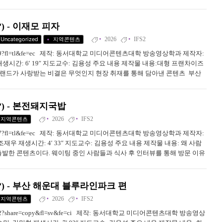
. 먼저 매장 앞 웨이팅 현장을 담아내며, 긴 줄과 대기하...
) - 이재모 피자
2026
IFS2
Uncategorized
지역콘텐츠
209357379?fl=tl&fe=ec 제작: 동서대학교 미디어콘텐츠대학 방송영상학과 제작자:
재생시간: 6′ 19″ 지도교수: 김용성 주요 내용 제작물 내용:대형 프랜차이즈
브랜드가 사랑받는 비결은 무엇인지 현장 취재를 통해 담아낸 콘텐츠 부산
재와 인터뷰를 통해 지역 브랜드가 소비자들에게 선택받는 이유와 경...
?) - 본전돼지국밥
2026
IFS2
지역콘텐츠
209357147?fl=tl&fe=ec 제작: 동서대학교 미디어콘텐츠대학 방송영상학과 제작자:
조재우 재생시간: 4′ 33″ 지도교수: 김용성 주요 내용 제작물 내용: 왜 사람
출발한 콘텐츠이다. 웨이팅 중인 사람들과 식사 후 인터뷰를 통해 방문 이유
맛집의 가치와 경험적 매력을 전달하고자 한다. 1) 사용...
?) - 부산 해운대 블루라인파크 편
2026
IFS2
지역콘텐츠
09357342?share=copy&fl=sv&fe=ci 제작: 동서대학교 미디어콘텐츠대학 방송영상