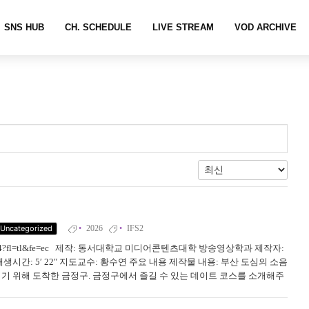
SNS HUB
CH. SCHEDULE
LIVE STREAM
VOD ARCHIVE
t
powered by
SearchIQ
h
i
s
l
i
n
k
2026
IFS2
Uncategorized
o
p
209359334?fl=tl&fe=ec 제작: 동서대학교 미디어콘텐츠대학 방송영상학과 제작자:
e
생시간: 5′ 22″ 지도교수: 황수연 주요 내용 제작물 내용: 부산 도심의 소음
n
기기 위해 도착한 금정구. 금정구에서 즐길 수 있는 데이트 코스를 소개해주
s
카페에서 벚꽃과 호수 뷰를 감상한 후, 호수 옆 벚꽃길을 ...
i
n