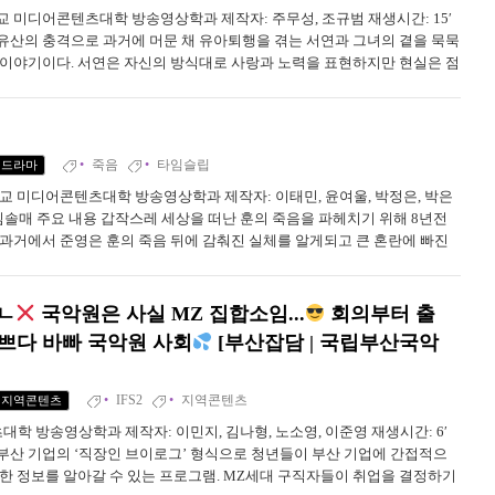
대학교 미디어콘텐츠대학 방송영상학과 제작자: 주무성, 조규범 재생시간: 15′
용 유산의 충격으로 과거에 머문 채 유아퇴행을 겪는 서연과 그녀의 곁을 묵묵
 이야기이다. 서연은 자신의 방식대로 사랑과 노력을 표현하지만 현실은 점
음을 숨기지 못하며 서로에게 상처를 남긴다. 두 사람은 갈등 끝에서도 서로
죽음
타임슬립
드라마
서대학교 미디어콘텐츠대학 방송영상학과 제작자: 이태민, 윤여울, 박정은, 박은
수: 김솔매 주요 내용 갑작스레 세상을 떠난 훈의 죽음을 파헤치기 위해 8년전
 과거에서 준영은 훈의 죽음 뒤에 감춰진 실체를 알게되고 큰 혼란에 빠진
에서 진정한 옳은 선택을 할 수 있을까? 이 작품은 가장 가까운 사람을 얼마
ㄴ
국악원은 사실 MZ 집합소임...
회의부터 출
바쁘다 바빠 국악원 사회
[부산잡담 | 국립부산국악
IFS2
지역콘텐츠
지역콘텐츠
대학 방송영상학과 제작자: 이민지, 김나형, 노소영, 이준영 재생시간: 6′
용 부산 기업의 ‘직장인 브이로그’ 형식으로 청년들이 부산 기업에 간접적으
대한 정보를 알아갈 수 있는 프로그램. MZ세대 구직자들이 취업을 결정하기