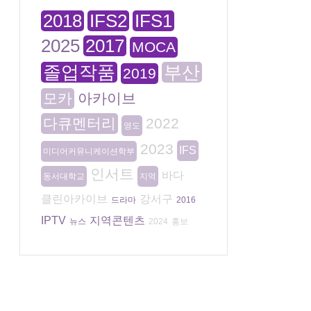
2018
IFS2
IFS1
2025
2017
MOCA
졸업작품
부산
2019
모카
아카이브
다큐멘터리
2022
영도
2023
IFS
미디어커뮤니케이션학부
인서트
바다
동서대학교
지역
클린아카이브
강서구
드라마
2016
IPTV
지역콘텐츠
뉴스
2024
홍보