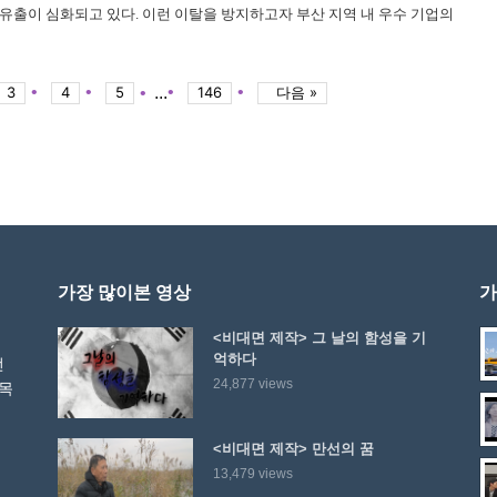
유출이 심화되고 있다. 이런 이탈을 방지하고자 부산 지역 내 우수 기업의
형식으로 풀어내고자 한다. 이를 통해 부산 기업에 대한 막연한 편견을 해
3
4
5
...
146
다음 »
가장 많이본 영상
가
<비대면 제작> 그 날의 함성을 기
억하다
선
24,877 views
 목
<비대면 제작> 만선의 꿈
13,479 views