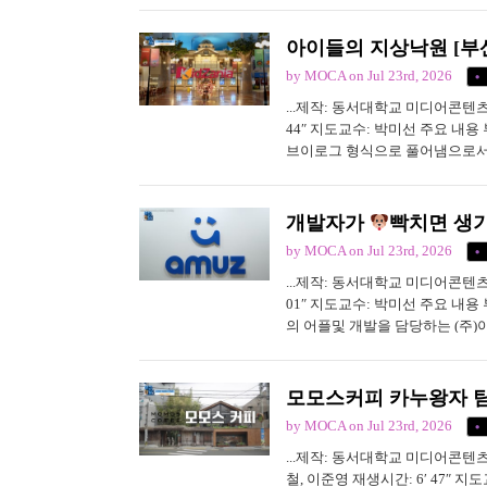
에 앞서 가장 얻기 어려운 정보는
에게 부산의 일자리·취업 경로...
아이들의 지상낙원 [부산
by MOCA
on Jul 23rd, 2026
...제작: 동서대학교 미디어콘텐츠
44″ 지도교수: 박미선 주요 
브이로그 형식으로 풀어냄으로서
아 트레이너의 삶을 자연스럽게 
용 저작권 1) 사용 글씨체 (유료폰트
개발자가
빡치면 생기는
by MOCA
on Jul 23rd, 2026
...제작: 동서대학교 미디어콘텐츠
01″ 지도교수: 박미선 주요 내
의 어플및 개발을 담당하는 (주)
작권 1) 사용 글씨체 (유료폰트 / 무료
모모스커피 카누왕자 팀장
by MOCA
on Jul 23rd, 2026
...제작: 동서대학교 미디어콘텐츠
철, 이준영 재생시간: 6′ 47″