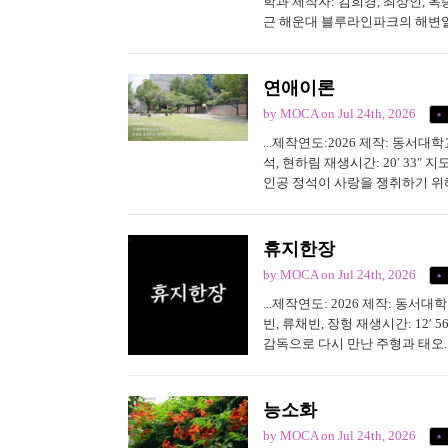
학과 제작자: 김희경, 최상인, 옥승
근 해운대 블루라인파크의 해변열
가 되었다. 본 콘텐츠에서는 현장
연애이론
by MOCA
on Jul 24th, 2026
...제작연도:2026 제작: 동서
석, 현하림 재생시간: 20′ 33
인공 정석이 사랑을 쟁취하기 위
체 2) 음악/음향 출처 Campus After 
휴지한장
by MOCA
on Jul 24th, 2026
...제작연도: 2026 제작: 동
빈, 류채빈, 장헝 재생시간: 12
감독으로 다시 만난 주형과 태오.
절의 자신을 통해 성공에 눈이 멀
대화를 나누며...
능소화
by MOCA
on Jul 24th, 2026