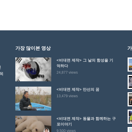
가장 많이본 영상
가
<비대면 제작> 그 날의 함성을 기
억하다
선
24,877 views
 목
<비대면 제작> 만선의 꿈
13,479 views
<비대면 제작> 동물과 함께하는 구
포이야기
9,500 views