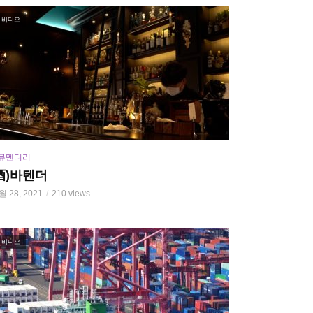
비디오
큐멘터리
酒)바텐더
월 28, 2021
210 views
비디오