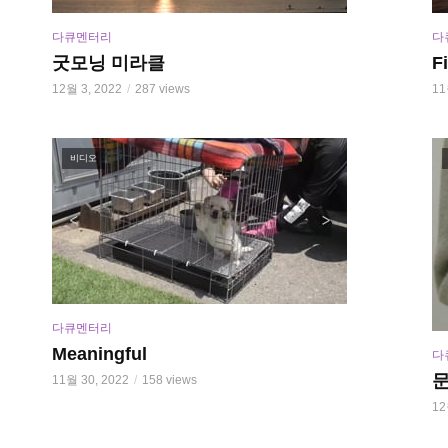
다큐멘터리
다
굿모닝 미라클
F
12월 3, 2022
287 views
11
비디오
다큐멘터리
Meaningful
다
11월 30, 2022
158 views
12