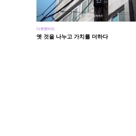
다큐멘터리
옛 것을 나누고 가치를 더하다
12월 28, 2021
138 views
비디오
,
,
다큐멘터리
생활정보
지역콘텐츠
중구 속 보물찾기