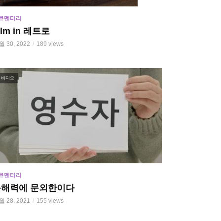
큐멘터리
ilm in 레트로
월 30, 2022
189 views
비디오
큐멘터리
문해력에 문외한이다
월 28, 2021
155 views