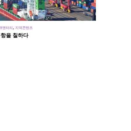
,
큐멘터리
지역콘텐츠
북항을 칠하다
월 9, 2021
319 views