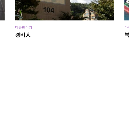
다큐멘터리
다
경비人
12월 28, 2021
114 views
12
비디오
,
다큐멘터리
지역콘텐츠
찰칵, 용두산