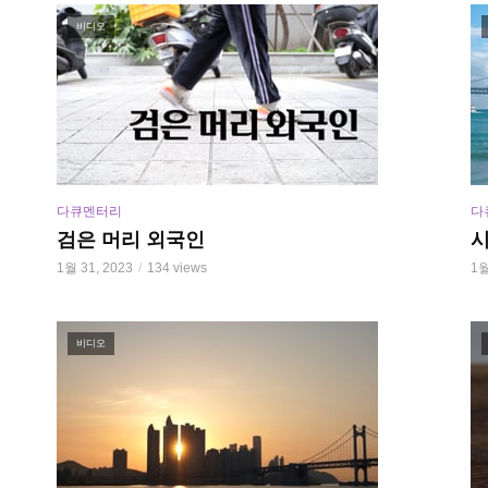
비디오
다큐멘터리
다
검은 머리 외국인
1월 31, 2023
134 views
1월
비디오