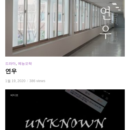
,
드라마
예능오락
연우
1월 19, 2020
386 views
비디오