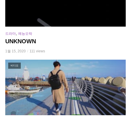
,
드라마
예능오락
UNKNOWN
1월 15, 2020
111 views
비디오