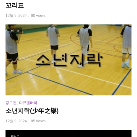
꼬리표
12월 9, 2024
60 views
비디오
,
공모전
다큐멘터리
소년지락(少年之樂)
12월 9, 2024
85 views
비디오