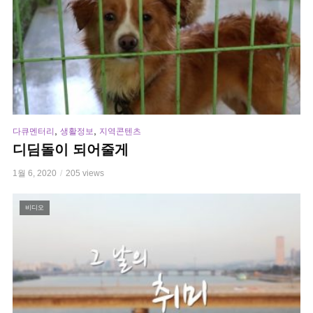
,
,
다큐멘터리
생활정보
지역콘텐츠
디딤돌이 되어줄게
1월 6, 2020
205 views
비디오