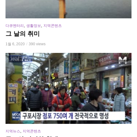
,
,
다큐멘터리
생활정보
지역콘텐츠
그 날의 취미
1월 6, 2020
390 views
비디오
,
지역뉴스
지역콘텐츠