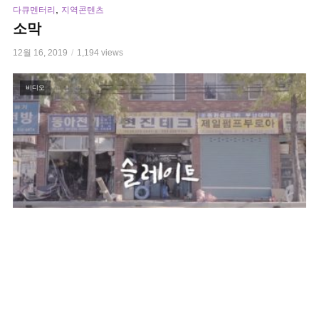
,
다큐멘터리
지역콘텐츠
소막
12월 16, 2019
1,194 views
비디오
,
다큐멘터리
지역콘텐츠
슬레이트
12월 16, 2019
3,554 views