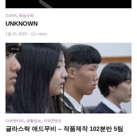
,
드라마
예능오락
UNKNOWN
1월 15, 2020
111 views
비디오
,
,
다큐멘터리
생활정보
지역콘텐츠
글라스락 애드무비 – 작품제작 102분반 5팀