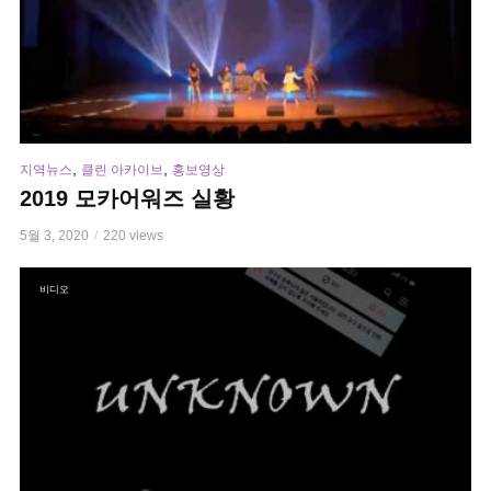
,
,
지역뉴스
클린 아카이브
홍보영상
2019 모카어워즈 실황
5월 3, 2020
220 views
비디오