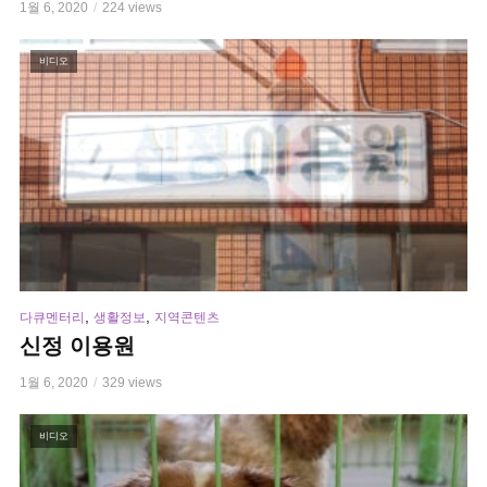
1월 6, 2020
224 views
비디오
,
,
다큐멘터리
생활정보
지역콘텐츠
신정 이용원
1월 6, 2020
329 views
비디오