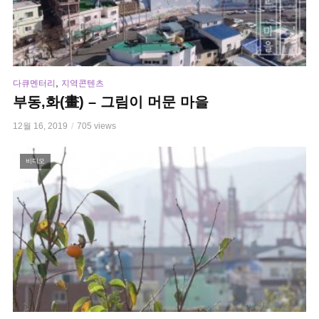
,
다큐멘터리
지역콘텐츠
부동,화(畫) – 그림이 머문 마을
12월 16, 2019
705 views
비디오