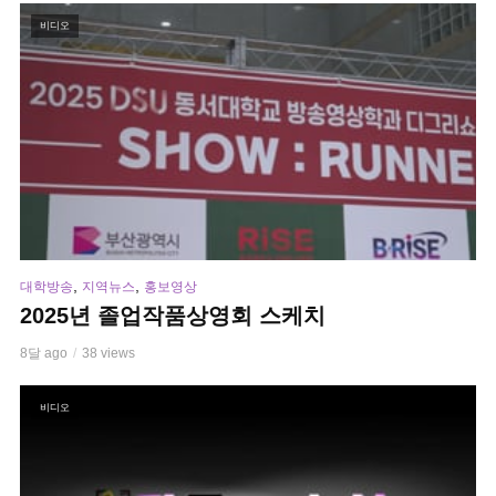
비디오
,
,
대학방송
지역뉴스
홍보영상
2025년 졸업작품상영회 스케치
8달 ago
38 views
비디오