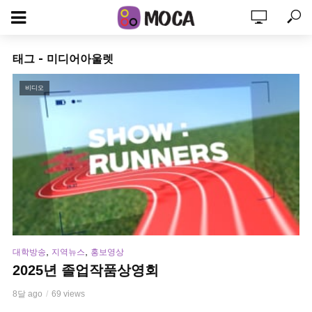
태그 - 미디어아울렛
비디오
,
,
대학방송
지역뉴스
홍보영상
2025년 졸업작품상영회
8달 ago
69 views