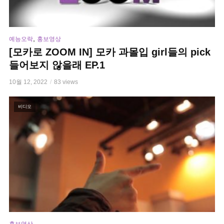
,
예능오락
홍보영상
[모카로 ZOOM IN] 모카 과몰입 girl들의 pick
들어보지 않을래 EP.1
10월 12, 2022
83 views
비디오