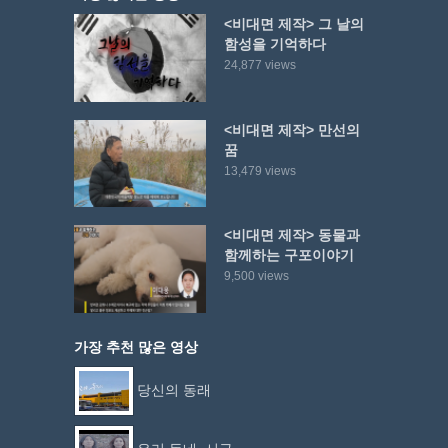
<비대면 제작> 그 날의
함성을 기억하다
24,877 views
<비대면 제작> 만선의
꿈
13,479 views
<비대면 제작> 동물과
함께하는 구포이야기
9,500 views
가장 추천 많은 영상
당신의 동래