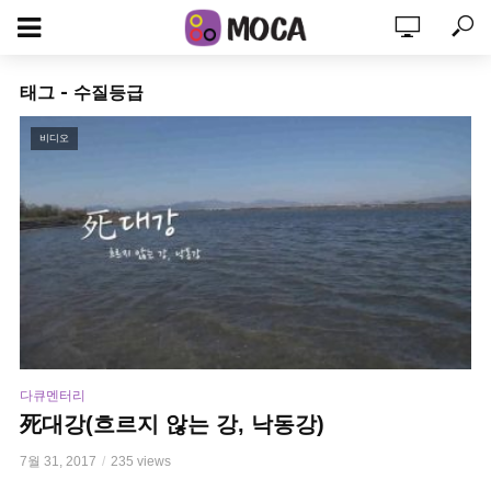
태그 - 수질등급
비디오
다큐멘터리
死대강(흐르지 않는 강, 낙동강)
7월 31, 2017
235 views