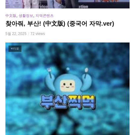
,
,
中文版
생활정보
지역콘텐츠
찾아줘, 부산! (中文版) (중국어 자막.ver)
5월 22, 2025
72 views
비디오