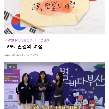
,
,
다큐멘터리
생활정보
지역콘텐츠
교토, 연결의 여정
12월 18, 2024
59 views
비디오