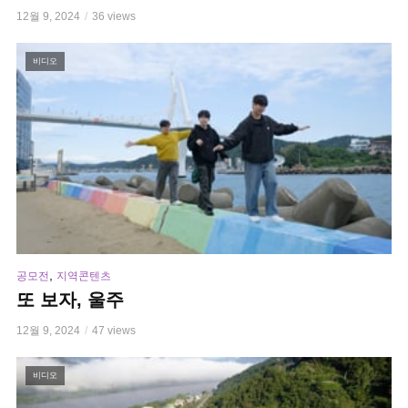
12월 9, 2024
36 views
비디오
,
공모전
지역콘텐츠
또 보자, 울주
12월 9, 2024
47 views
비디오