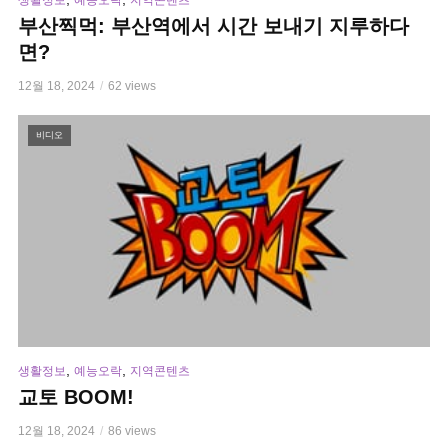
생활정보
예능오락
지역콘텐츠
부산찍먹: 부산역에서 시간 보내기 지루하다
면?
12월 18, 2024
62 views
비디오
,
,
생활정보
예능오락
지역콘텐츠
교토 BOOM!
12월 18, 2024
86 views