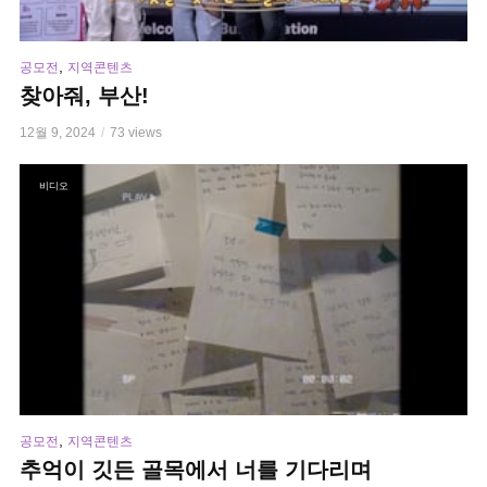
,
공모전
지역콘텐츠
찾아줘, 부산!
12월 9, 2024
73 views
비디오
,
공모전
지역콘텐츠
추억이 깃든 골목에서 너를 기다리며