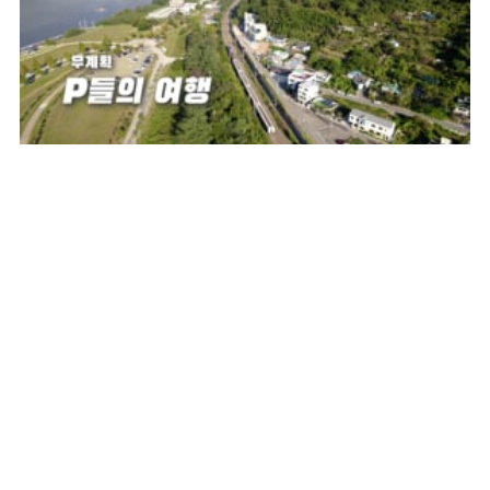
,
,
,
공모전
생활정보
지역콘텐츠
홍보영상
P들의 여행
12월 9, 2024
58 views
비디오