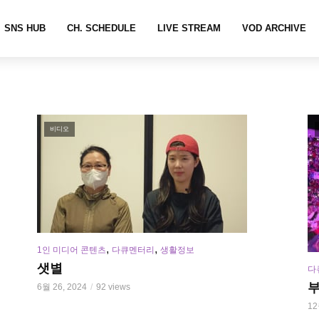
SNS HUB
CH. SCHEDULE
LIVE STREAM
VOD ARCHIVE
비디오
,
,
1인 미디어 콘텐츠
다큐멘터리
생활정보
샛별
다
6월 26, 2024
92 views
12