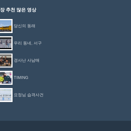
장 추천 많은 영상
당신의 동래
우리 동네, 서구
경사난 사남매
TIMING
요정님 습격사건