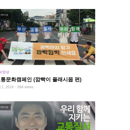
비디오
보영상
통문화캠페인 (깜빡이 플래시몹 편)
 1, 2018
568 views
비디오