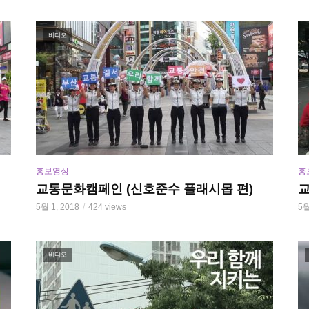
비디오
홍보영상
홍
교통문화캠페인 (신호준수 플래시몹 편)
교
5월 1, 2018
424 views
5월
비디오