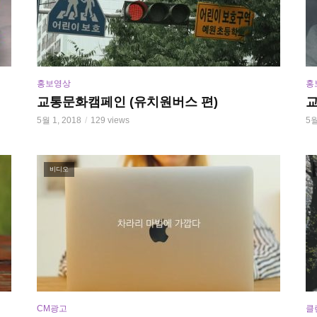
홍보영상
홍
교통문화캠페인 (유치원버스 편)
교
5월 1, 2018
129 views
5월
비디오
CM광고
클