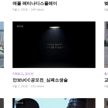
애플 레티나디스플레이
벚
5월 1, 2018
240 views
4월
비디오
,
CM광고
공모전
홍
안보UCC공모전_심폐소생술
4월 2, 2018
152 views
4월
비디오