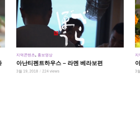
,
지역콘텐츠
홍보영상
지
다
아난티펜트하우스 – 라멘 베라보편
아
3월 19, 2018
224 views
3월
비디오