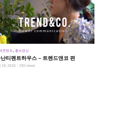
,
역콘텐츠
홍보영상
난티펜트하우스 – 트렌드앤코 편
 19, 2018
250 views