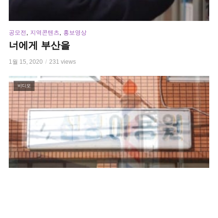
,
,
공모전
지역콘텐츠
홍보영상
너에게 부산을
1월 15, 2020
231 views
비디오
,
,
다큐멘터리
생활정보
지역콘텐츠
신정 이용원