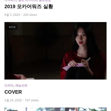
지역뉴스
클린 아카이브
홍보영상
2019 모카어워즈 실황
5월 3, 2020
220 views
비디오
,
드라마
예능오락
COVER
1월 19, 2020
707 views