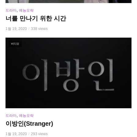
,
드라마
예능오락
너를 만나기 위한 시간
1월 19, 2020
338 views
비디오
,
드라마
예능오락
이방인(Stranger)
1월 19, 2020
293 views