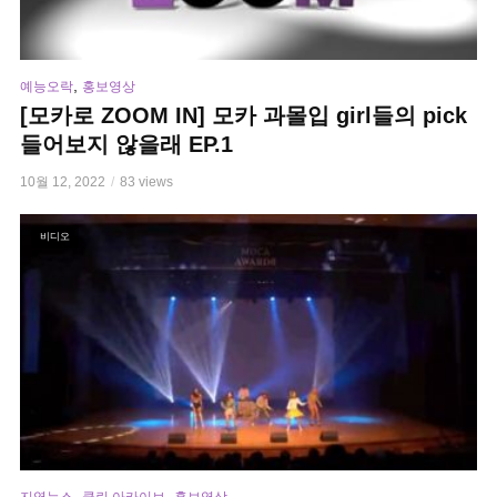
,
예능오락
홍보영상
[모카로 ZOOM IN] 모카 과몰입 girl들의 pick
들어보지 않을래 EP.1
10월 12, 2022
83 views
비디오
,
,