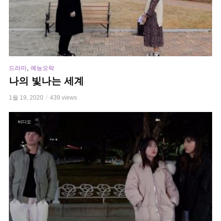
,
드라마
예능오락
나의 빛나는 세계
1월 19, 2020
439 views
비디오