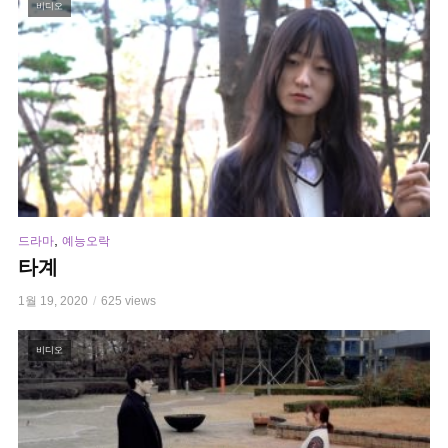
비디오
,
드라마
예능오락
타계
1월 19, 2020
625 views
비디오