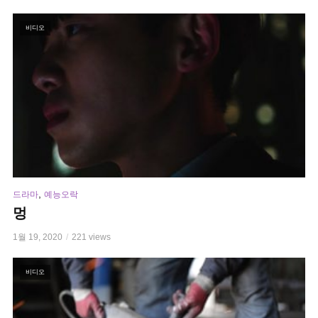
비디오
,
드라마
예능오락
멍
1월 19, 2020
221 views
비디오