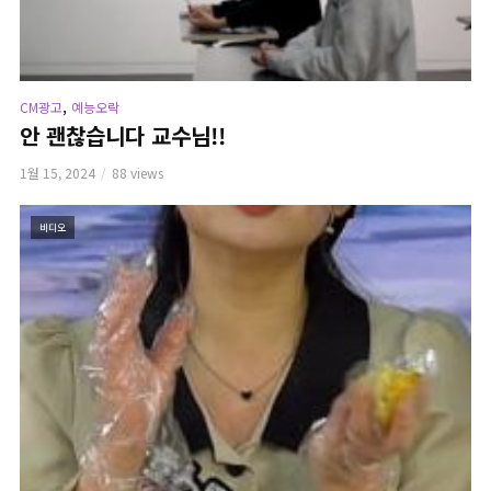
,
CM광고
예능오락
안 괜찮습니다 교수님!!
1월 15, 2024
88 views
비디오