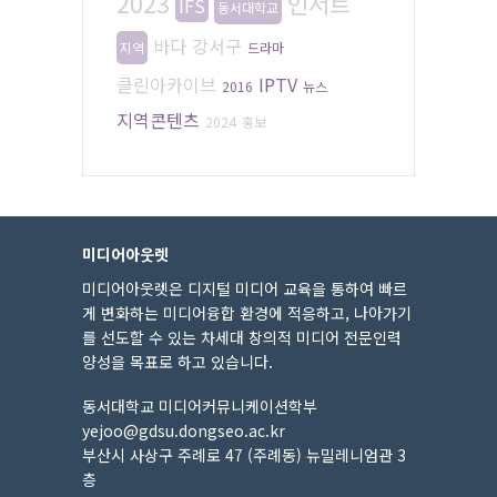
2023
인서트
IFS
동서대학교
바다
강서구
지역
드라마
클린아카이브
IPTV
2016
뉴스
지역콘텐츠
2024
홍보
미디어아웃렛
미디어아웃렛은 디지털 미디어 교육을 통하여 빠르
게 변화하는 미디어융합 환경에 적응하고, 나아가기
를 선도할 수 있는 차세대 창의적 미디어 전문인력
양성을 목표로 하고 있습니다.
동서대학교 미디어커뮤니케이션학부
yejoo@gdsu.dongseo.ac.kr
부산시 사상구 주례로 47 (주례동) 뉴밀레니엄관 3
층