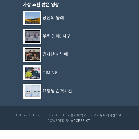
가장 추천 많은 영상
당신의 동래
우리 동네, 서구
경사난 사남매
TIMING
요정님 습격사건
COPYRIGHT 2017. CREATED BY 동서대학교 미디어커뮤니케이션학부.
POWERED BY
ACCESSICT.