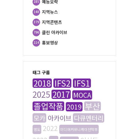
예능오락
285
지역뉴스
148
지역콘텐츠
379
클린 아카이브
796
홍보영상
214
태그 구름
2018
IFS2
IFS1
2025
2017
MOCA
졸업작품
부산
2019
모카
아카이브
다큐멘터리
2022
영도
미디어커뮤니케이션학부