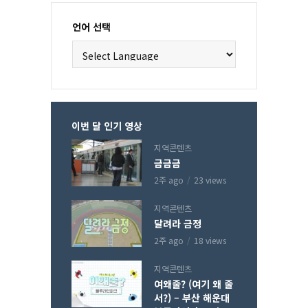
언어 선택
이번 달 인기 영상
지역콘텐츠
금금금
2주 ago
23 views
지역콘텐츠
달려라 금정
2주 ago
18 views
지역콘텐츠
여왜줄? (여기 왜 줄
서?) – 부산 해운대