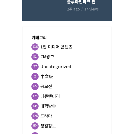
블루라인파크 편
2주 ago
14 views
카테고리
1인 미디어 콘텐츠
136
CM광고
81
Uncategorized
77
中文版
2
공모전
65
다큐멘터리
375
대학방송
145
드라마
126
생활정보
254