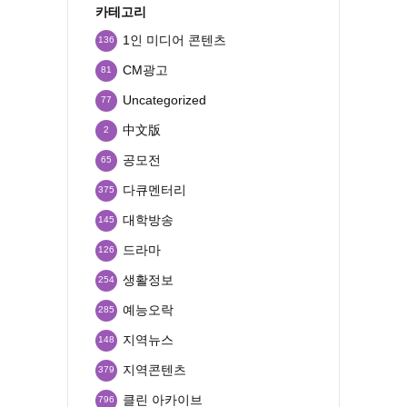
카테고리
1인 미디어 콘텐츠
136
CM광고
81
Uncategorized
77
中文版
2
공모전
65
다큐멘터리
375
대학방송
145
드라마
126
생활정보
254
예능오락
285
지역뉴스
148
지역콘텐츠
379
클린 아카이브
796