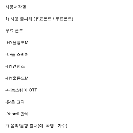
사용저작권
1) 사용 글씨체 (유료폰트 / 무료폰트)
무료 폰트
-HY울릉도M
-나눔 스퀘어
-HY견명조
-HY울릉도M
-나눔스퀘어 OTF
-맑은 고딕
-Yoon® 만세
2) 음악/음향 출처(예: 곡명 –가수)