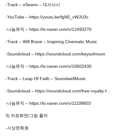
-Track – oSeann – 대서사시
-YouTube – https://youtu.be/fgN5_vWJU3c
-나눔뮤직 – https://tv.naver.com/v/12493270
-Track – Will Brave – Inspiring Cinematic Music
-Soundcloud – https://soundcloud.com/keysofmoon
-나눔뮤직 – https://tv.naver.com/v/10602430
-Track – Leap Of Faith – SoundwellMusic
-Soundcloud – https://soundcloud.com/free-royalty-f…
-나눔뮤직 – https://tv.naver.com/v/11108603
3) 자료화면/그림 출처
-사상문화원