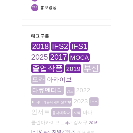
홍보영상
214
태그 구름
2018
IFS2
IFS1
2025
2017
MOCA
졸업작품
부산
2019
모카
아카이브
다큐멘터리
2022
영도
2023
IFS
미디어커뮤니케이션학부
인서트
바다
동서대학교
지역
클린아카이브
강서구
드라마
2016
IPTV
지역콘텐츠
뉴스
2024
홍보