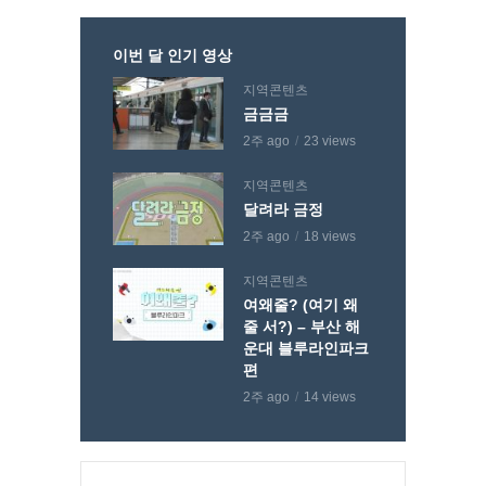
이번 달 인기 영상
지역콘텐츠
금금금
2주 ago
23 views
지역콘텐츠
달려라 금정
2주 ago
18 views
지역콘텐츠
여왜줄? (여기 왜
줄 서?) – 부산 해
운대 블루라인파크
편
2주 ago
14 views