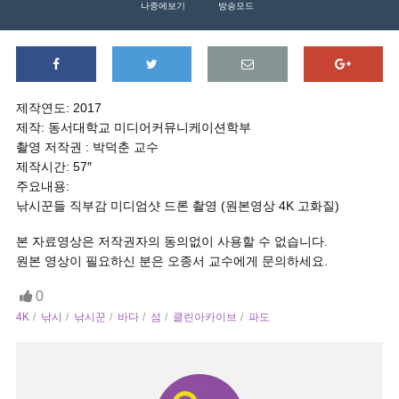
나중에보기
방송모드
제작연도: 2017
제작: 동서대학교 미디어커뮤니케이션학부
촬영 저작권 : 박덕춘 교수
제작시간: 57″
주요내용:
낚시꾼들 직부감 미디엄샷 드론 촬영 (원본영상 4K 고화질)
본 자료영상은 저작권자의 동의없이 사용할 수 없습니다.
원본 영상이 필요하신 분은 오종서 교수에게 문의하세요.
0
4K
낚시
낚시꾼
바다
섬
클린아카이브
파도