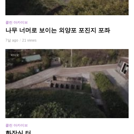
클린 아카이브
나무 너머로 보이는 외양포 포진지 포좌
7달 ago
21 views
비디오
클린 아카이브
화장실 터