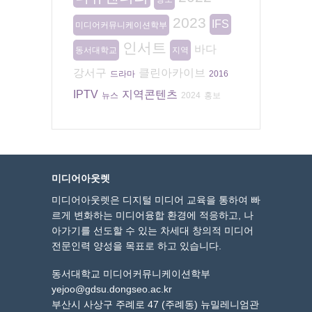
2023
IFS
미디어커뮤니케이션학부
인서트
바다
동서대학교
지역
강서구
클린아카이브
드라마
2016
IPTV
지역콘텐츠
뉴스
2024
홍보
미디어아웃렛
미디어아웃렛은 디지털 미디어 교육을 통하여 빠
르게 변화하는 미디어융합 환경에 적응하고, 나
아가기를 선도할 수 있는 차세대 창의적 미디어
전문인력 양성을 목표로 하고 있습니다.
동서대학교 미디어커뮤니케이션학부
yejoo@gdsu.dongseo.ac.kr
부산시 사상구 주례로 47 (주례동) 뉴밀레니엄관