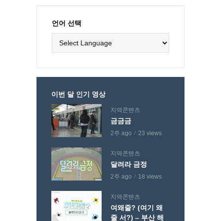
언어 선택
이번 달 인기 영상
지역콘텐츠
금금금
2주 ago
23 views
지역콘텐츠
달려라 금정
2주 ago
18 views
지역콘텐츠
여왜줄? (여기 왜
줄 서?) – 부산 해