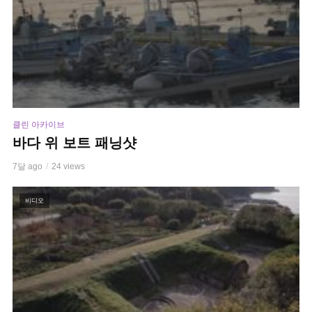
클린 아카이브
바다 위 보트 패닝샷
7달 ago
24 views
비디오