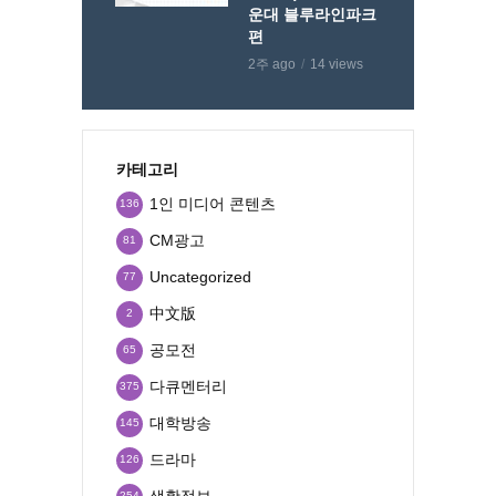
운대 블루라인파크
편
2주 ago
14 views
카테고리
1인 미디어 콘텐츠
136
CM광고
81
Uncategorized
77
中文版
2
공모전
65
다큐멘터리
375
대학방송
145
드라마
126
생활정보
254