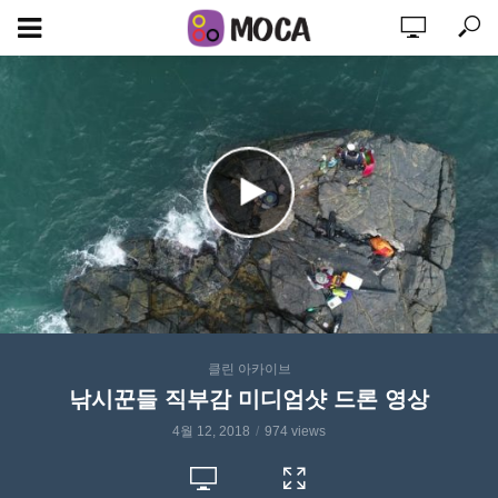
클린 아카이브
낚시꾼들 직부감 미디엄샷 드론 영상
4월 12, 2018
974 views