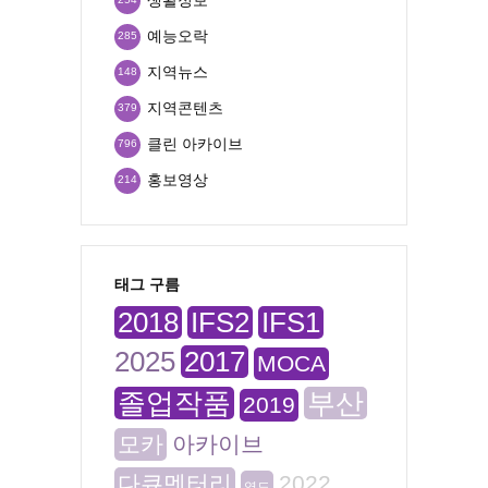
예능오락
285
지역뉴스
148
지역콘텐츠
379
클린 아카이브
796
홍보영상
214
태그 구름
2018
IFS2
IFS1
2025
2017
MOCA
졸업작품
부산
2019
모카
아카이브
다큐멘터리
2022
영도