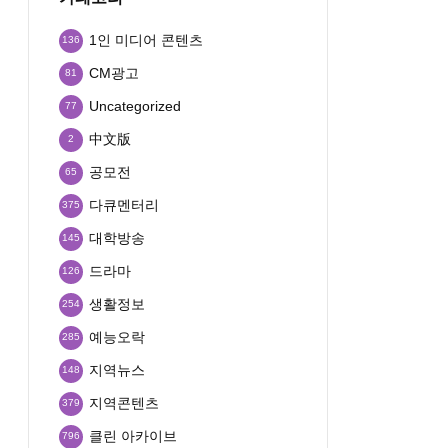
1인 미디어 콘텐츠
136
CM광고
81
Uncategorized
77
中文版
2
공모전
65
다큐멘터리
375
대학방송
145
드라마
126
생활정보
254
예능오락
285
지역뉴스
148
지역콘텐츠
379
클린 아카이브
796