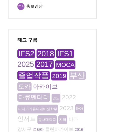
홍보영상
214
태그 구름
IFS2
2018
IFS1
2025
2017
MOCA
졸업작품
부산
2019
모카
아카이브
다큐멘터리
2022
영도
2023
IFS
미디어커뮤니케이션학부
인서트
바다
동서대학교
지역
강서구
클린아카이브
드라마
2016