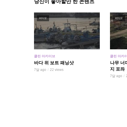
당신이 좋아할만 한 콘텐츠
비디오
비디오
클린 아카이브
클린 아카
바다 위 보트 패닝샷
나무 너
지 포좌
7달 ago
22 views
7달 ago