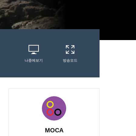
나중에보기
방송모드
MOCA