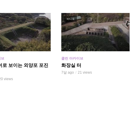
비디오
이브
클린 아카이브
머로 보이는 외양포 포진
화장실 터
7달 ago
21 views
20 views