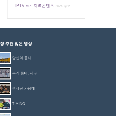
IPTV
지역콘텐츠
뉴스
2024
홍보
장 추천 많은 영상
당신의 동래
우리 동네, 서구
경사난 사남매
TIMING