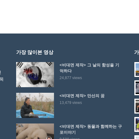
가장 많이본 영상
가
<비대면 제작> 그 날의 함성을 기
억하다
선
24,877 views
 목
<비대면 제작> 만선의 꿈
13,479 views
<비대면 제작> 동물과 함께하는 구
포이야기