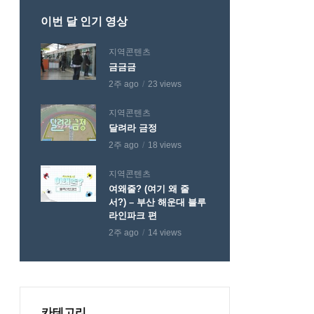
이번 달 인기 영상
지역콘텐츠
금금금
2주 ago
23 views
지역콘텐츠
달려라 금정
2주 ago
18 views
지역콘텐츠
여왜줄? (여기 왜 줄
서?) – 부산 해운대 블루
라인파크 편
2주 ago
14 views
카테고리