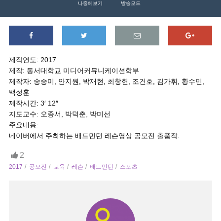
나중에보기
방송모드
제작연도: 2017
제작: 동서대학교 미디어커뮤니케이션학부
제작자: 송승미, 안지원, 박재현, 최창헌, 조건호, 김가휘, 황수민,
백성훈
제작시간: 3′ 12″
지도교수: 오종서, 박덕춘, 박미선
주요내용:
네이버에서 주최하는 배드민턴 레슨영상 공모전 출품작.
2
2017
공모전
교육
레슨
배드민턴
스포츠