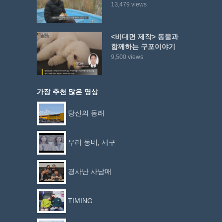
13,479 views
<비대면 제작> 동물과
함께하는 구포이야기
9,500 views
가장 추천 많은 영상
당신의 동래
우리 동네, 서구
경사난 사남매
TIMING