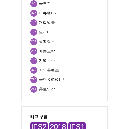
공모전
65
다큐멘터리
375
대학방송
145
드라마
126
생활정보
254
예능오락
285
지역뉴스
148
지역콘텐츠
379
클린 아카이브
796
홍보영상
214
태그 구름
IFS2
2018
IFS1