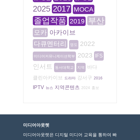
2025
2017
MOCA
졸업작품
부산
2019
모카
아카이브
다큐멘터리
2022
영도
2023
IFS
미디어커뮤니케이션학부
인서트
바다
동서대학교
지역
클린아카이브
강서구
드라마
2016
IPTV
지역콘텐츠
뉴스
2024
홍보
미디어아웃렛
미디어아웃렛은 디지털 미디어 교육을 통하여 빠