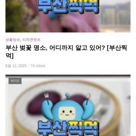
,
생활정보
지역콘텐츠
부산 벚꽃 명소, 어디까지 알고 있어? [부산찍
먹]
6월 12, 2025
74 views
비디오