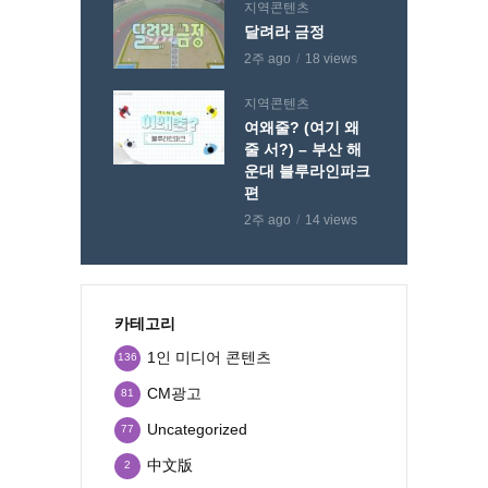
지역콘텐츠
달려라 금정
2주 ago
18 views
지역콘텐츠
여왜줄? (여기 왜
줄 서?) – 부산 해
운대 블루라인파크
편
2주 ago
14 views
카테고리
1인 미디어 콘텐츠
136
CM광고
81
Uncategorized
77
中文版
2