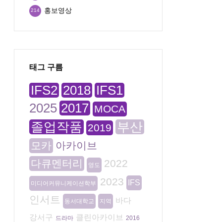
홍보영상
214
태그 구름
IFS2
2018
IFS1
2025
2017
MOCA
졸업작품
부산
2019
모카
아카이브
다큐멘터리
2022
영도
2023
IFS
미디어커뮤니케이션학부
인서트
바다
동서대학교
지역
강서구
클린아카이브
드라마
2016