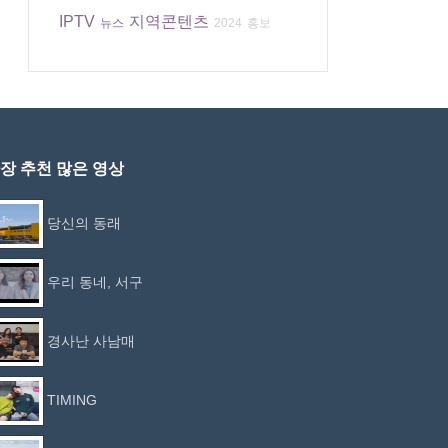
IPTV
지역콘텐츠
뉴스
2024
홍보
장 추천 많은 영상
당신의 동래
우리 동네, 서구
경사난 사남매
TIMING