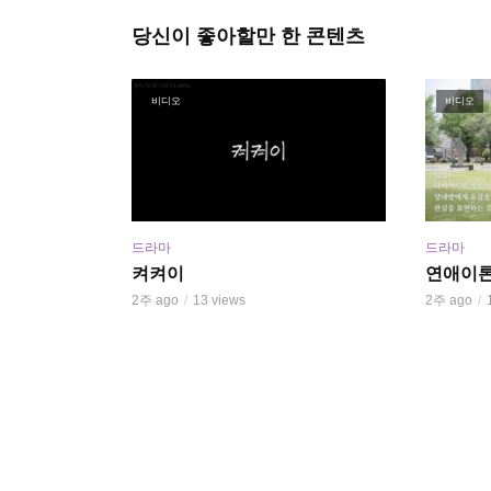
당신이 좋아할만 한 콘텐츠
비디오
비디오
드라마
드라마
켜켜이
연애이
2주 ago
13 views
2주 ago