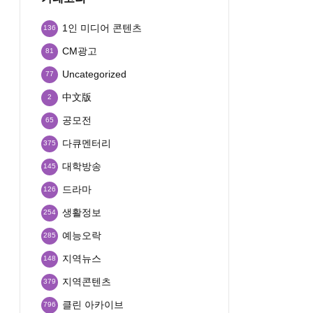
1인 미디어 콘텐츠
136
CM광고
81
Uncategorized
77
中文版
2
공모전
65
다큐멘터리
375
대학방송
145
드라마
126
생활정보
254
예능오락
285
지역뉴스
148
지역콘텐츠
379
클린 아카이브
796