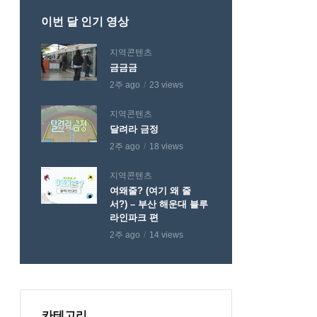
이번 달 인기 영상
지역콘텐츠
금금금
2주 ago
23 views
지역콘텐츠
달려라 금정
2주 ago
18 views
지역콘텐츠
여왜줄? (여기 왜 줄
서?) – 부산 해운대 블루
라인파크 편
2주 ago
14 views
카테고리