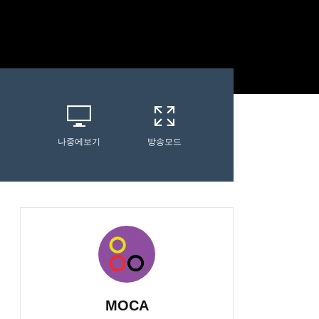
나중에보기
방송모드
MOCA