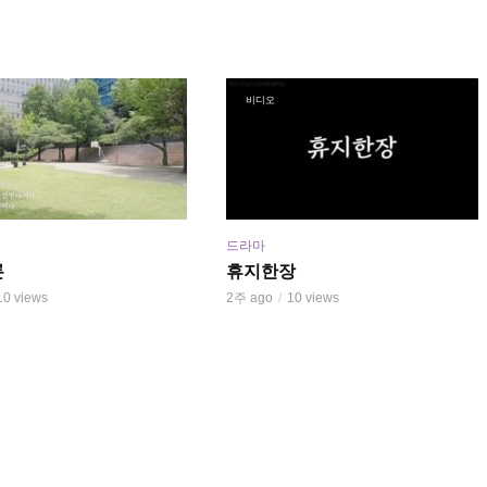
비디오
드라마
론
휴지한장
10 views
2주 ago
10 views