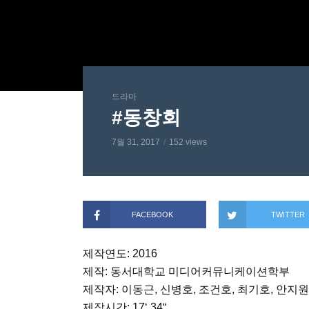
드라마
#동창회
7월 31, 2017
152 views
FACEBOOK
TWITTER
제작연도: 2016
제작: 동서대학교 미디어커뮤니케이션학부
제작자: 이동근, 신병호, 조건호, 최기호, 안지
제작시간: 17‘ 34“