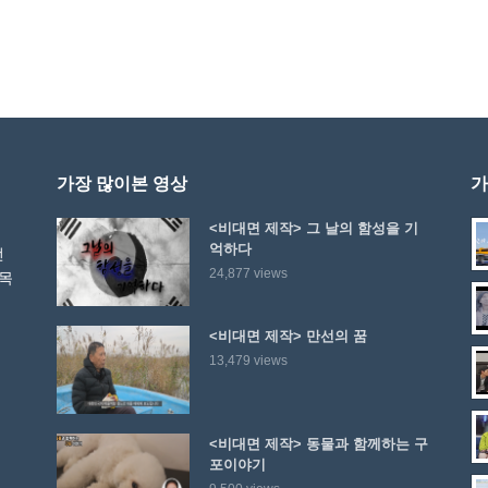
가장 많이본 영상
가
<비대면 제작> 그 날의 함성을 기
억하다
선
24,877 views
 목
<비대면 제작> 만선의 꿈
13,479 views
<비대면 제작> 동물과 함께하는 구
포이야기