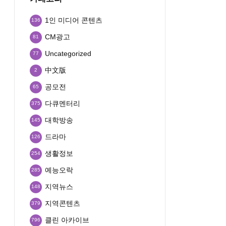
1인 미디어 콘텐츠
136
CM광고
81
Uncategorized
77
中文版
2
공모전
65
다큐멘터리
375
대학방송
145
드라마
126
생활정보
254
예능오락
285
지역뉴스
148
지역콘텐츠
379
클린 아카이브
796