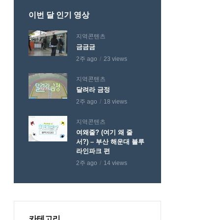
이번 달 인기 영상
지역콘텐츠
금금금
2주 ago
23 views
지역콘텐츠
달려라 금정
2주 ago
18 views
지역콘텐츠
여왜줄? (여기 왜 줄
서?) – 부산 해운대 블루
라인파크 편
2주 ago
14 views
카테고리