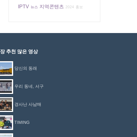
IPTV
지역콘텐츠
뉴스
2024
홍보
장 추천 많은 영상
당신의 동래
우리 동네, 서구
경사난 사남매
TIMING