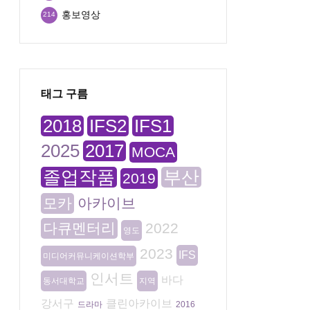
홍보영상
214
태그 구름
2018
IFS2
IFS1
2025
2017
MOCA
졸업작품
부산
2019
모카
아카이브
다큐멘터리
2022
영도
2023
IFS
미디어커뮤니케이션학부
인서트
바다
동서대학교
지역
강서구
클린아카이브
드라마
2016