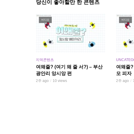
당신이 좋아할만 한 콘텐츠
비디오
비디오
지역콘텐츠
UNCATEG
여왜줄? (여기 왜 줄 서?) – 부산
여왜줄? 
광안리 앙시앙 편
모 피자
2주 ago
10 views
2주 ago