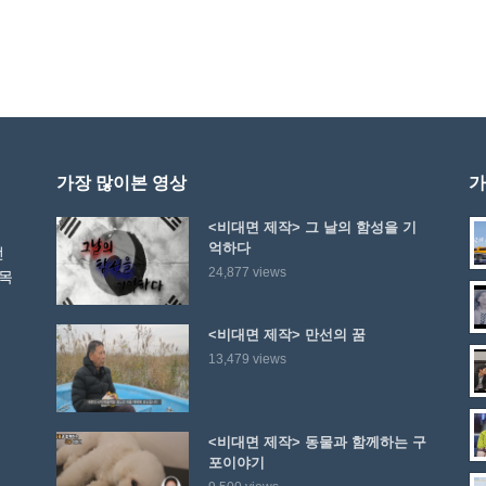
가장 많이본 영상
가
<비대면 제작> 그 날의 함성을 기
억하다
선
24,877 views
 목
<비대면 제작> 만선의 꿈
13,479 views
<비대면 제작> 동물과 함께하는 구
포이야기