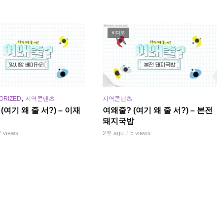
비디오
,
ORIZED
지역콘텐츠
지역콘텐츠
(여기 왜 줄 서?) – 이재
여왜줄? (여기 왜 줄 서?) – 본전
돼지국밥
7 views
2주 ago
5 views