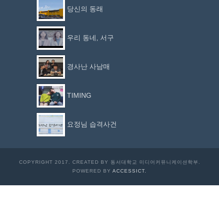
당신의 동래
우리 동네, 서구
경사난 사남매
TIMING
요정님 습격사건
COPYRIGHT 2017. CREATED BY 동서대학교 미디어커뮤니케이션학부.
POWERED BY
ACCESSICT.