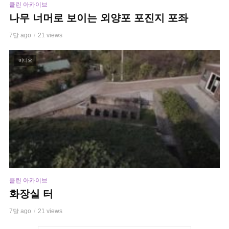
클린 아카이브
나무 너머로 보이는 외양포 포진지 포좌
7달 ago
21 views
비디오
클린 아카이브
화장실 터
7달 ago
21 views