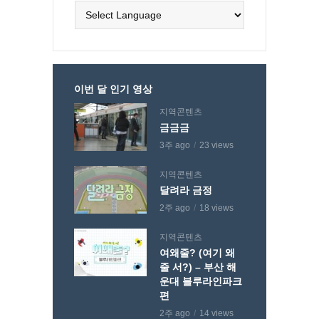
이번 달 인기 영상
지역콘텐츠
금금금
3주 ago
23 views
지역콘텐츠
달려라 금정
2주 ago
18 views
지역콘텐츠
여왜줄? (여기 왜
줄 서?) – 부산 해
운대 블루라인파크
편
2주 ago
14 views