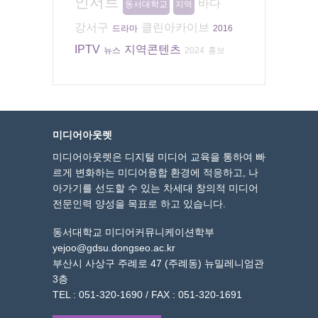
인서트
바다
동서대학교
지역
강서구
클린아카이브
드라마
2016
IPTV
지역콘텐츠
뉴스
2024
홍보
미디어아웃렛
미디어아웃렛은 디지털 미디어 교육을 통하여 빠
르게 변화하는 미디어융합 환경에 적응하고, 나
아가기를 선도할 수 있는 차세대 창의적 미디어
전문인력 양성을 목표로 하고 있습니다.
동서대학교 미디어커뮤니케이션학부
yejoo@gdsu.dongseo.ac.kr
부산시 사상구 주례로 47 (주례동) 뉴밀레니엄관
3층
TEL : 051-320-1690 / FAX : 051-320-1691