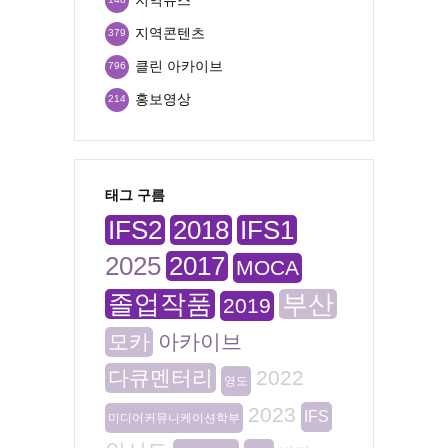
지역콘텐츠
379
클린 아카이브
796
홍보영상
214
태그 구름
IFS2
2018
IFS1
2025
2017
MOCA
졸업작품
부산
2019
모카
아카이브
다큐멘터리
2022
영도
2023
IFS
미디어커뮤니케이션학부