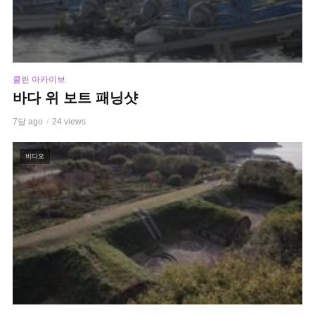
클린 아카이브
바다 위 보트 패닝샷
7달 ago
24 views
비디오