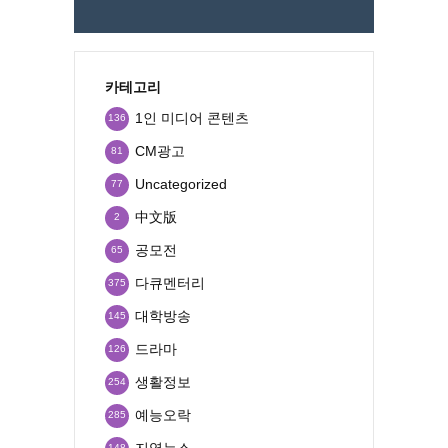
카테고리
1인 미디어 콘텐츠
136
CM광고
81
Uncategorized
77
中文版
2
공모전
65
다큐멘터리
375
대학방송
145
드라마
126
생활정보
254
예능오락
285
지역뉴스
148