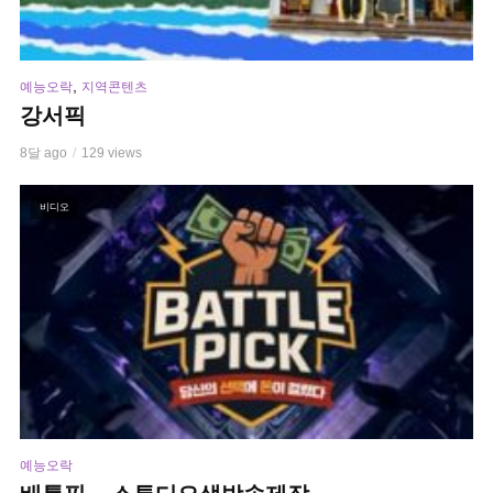
,
예능오락
지역콘텐츠
강서픽
8달 ago
129 views
비디오
예능오락