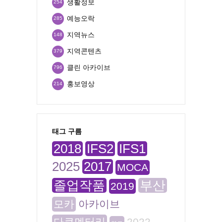
생활정보
254
예능오락
285
지역뉴스
148
지역콘텐츠
379
클린 아카이브
796
홍보영상
214
태그 구름
2018
IFS2
IFS1
2025
2017
MOCA
졸업작품
부산
2019
모카
아카이브
다큐멘터리
2022