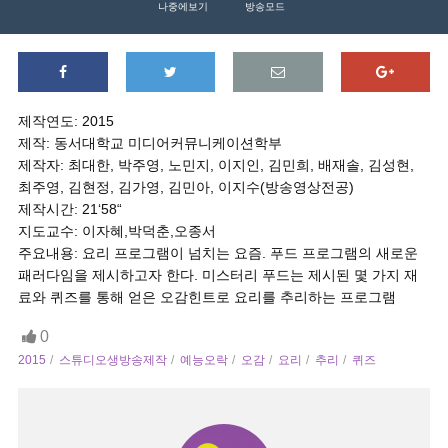
나중에보기
방송모드
제작연도: 2015
제작: 동서대학교 미디어커뮤니케이션학부
제작자: 최대한, 박주영, 노민지, 이지인, 김민희, 배재솔, 김성현,
최주영, 김현정, 김가영, 김민아, 이지수(방송영상전공)
제작시간: 21‘58“
지도교수: 이자혜,박덕춘,오종서
주요내용: 요리 프로그램이 넘치는 요즘. 푸드 프로그램의 새로운
패러다임을 제시하고자 한다. 미스터리 푸드는 제시된 몇 가지 재
료와 퀴즈를 통해 얻은 오감힌트로 요리를 추리하는 프로그램
0
2015
스튜디오생방송제작
예능오락
오감
요리
추리
퀴즈