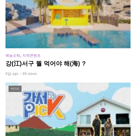
,
예능오락
지역콘텐츠
강(江)서구 뭘 먹어야 해(海) ?
8달 ago
89 views
비디오