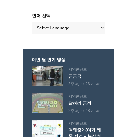
언어 선택
이번 달 인기 영상
지역콘텐츠
금금금
2주 ago
23 views
지역콘텐츠
달려라 금정
2주 ago
18 views
지역콘텐츠
여왜줄? (여기 왜
줄 서?) – 부산 해