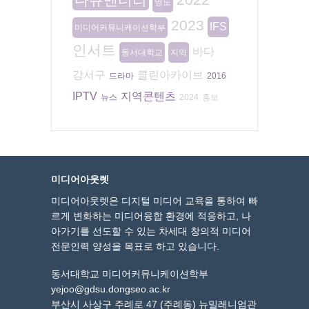
영도
2023
IFS
미디어커뮤니케이션학부
인서트
바다
동서대학교
지역
강서구
클린아카이브
드라마
2016
IPTV
지역콘텐츠
뉴스
2024
홍보
미디어아웃렛
미디어아웃렛은 디지털 미디어 교육을 통하여 빠
르게 변화하는 미디어융합 환경에 적응하고, 나
아가기를 선도할 수 있는 차세대 창의적 미디어
전문인력 양성을 목표로 하고 있습니다.
동서대학교 미디어커뮤니케이션학부
yejoo@gdsu.dongseo.ac.kr
부산시 사상구 주례로 47 (주례동) 뉴밀레니엄관