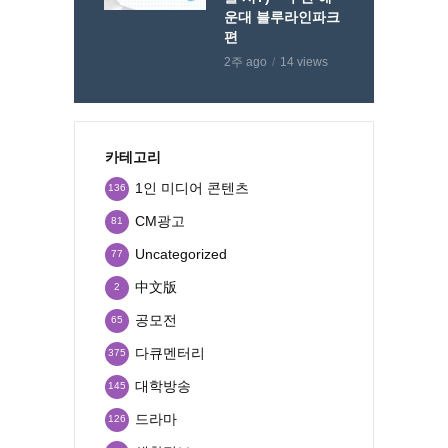
운대 블루라인파크
편
2주 ago
14 views
카테고리
1인 미디어 콘텐츠
136
CM광고
81
Uncategorized
77
中文版
2
공모전
65
다큐멘터리
375
대학방송
145
드라마
126