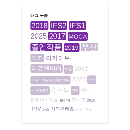
태그 구름
2018
IFS2
IFS1
2025
2017
MOCA
졸업작품
부산
2019
모카
아카이브
다큐멘터리
2022
영도
2023
IFS
미디어커뮤니케이션학부
인서트
바다
동서대학교
지역
클린아카이브
강서구
드라마
2016
IPTV
지역콘텐츠
뉴스
2024
홍보