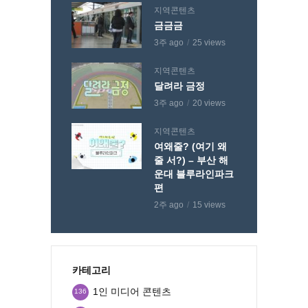
지역콘텐츠
금금금
3주 ago
25 views
지역콘텐츠
달려라 금정
3주 ago
20 views
지역콘텐츠
여왜줄? (여기 왜
줄 서?) – 부산 해
운대 블루라인파크
편
2주 ago
15 views
카테고리
1인 미디어 콘텐츠
136