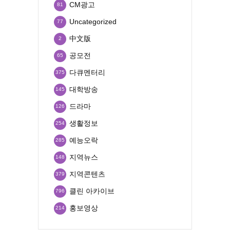
CM광고
81
Uncategorized
77
中文版
2
공모전
65
다큐멘터리
375
대학방송
145
드라마
126
생활정보
254
예능오락
285
지역뉴스
148
지역콘텐츠
379
클린 아카이브
796
홍보영상
214