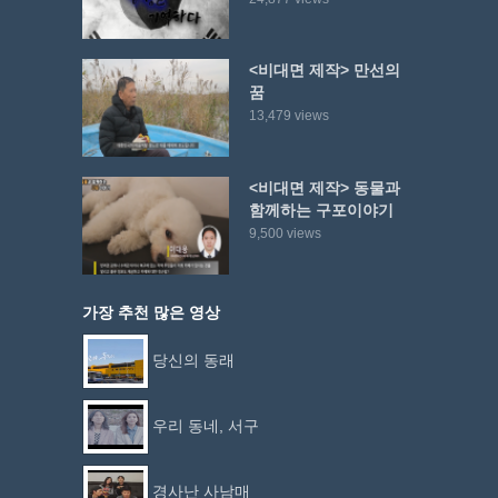
<비대면 제작> 만선의
꿈
13,479 views
<비대면 제작> 동물과
함께하는 구포이야기
9,500 views
가장 추천 많은 영상
당신의 동래
우리 동네, 서구
경사난 사남매