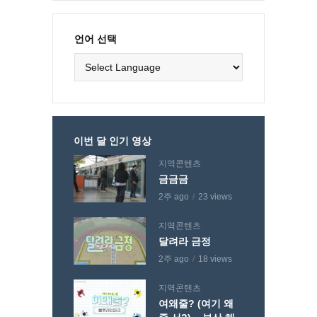
언어 선택
이번 달 인기 영상
지역콘텐츠
금금금
2주 ago
23 views
지역콘텐츠
달려라 금정
2주 ago
18 views
지역콘텐츠
여왜줄? (여기 왜