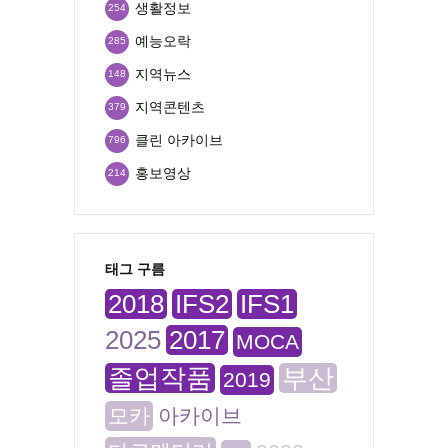
생활정보
254
예능오락
285
지역뉴스
148
지역콘텐츠
379
클린 아카이브
796
홍보영상
214
태그 구름
2018
IFS2
IFS1
2025
2017
MOCA
졸업작품
부산
2019
모카
아카이브