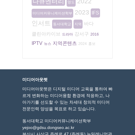
다큐멘터리
2022
영도
2023
IFS
미디어커뮤니케이션학부
인서트
바다
동서대학교
지역
클린아카이브
강서구
드라마
2016
IPTV
지역콘텐츠
뉴스
2024
홍보
미디어아웃렛
미디어아웃렛은 디지털 미디어 교육을 통하여 빠
르게 변화하는 미디어융합 환경에 적응하고, 나
아가기를 선도할 수 있는 차세대 창의적 미디어
전문인력 양성을 목표로 하고 있습니다.
동서대학교 미디어커뮤니케이션학부
yejoo@gdsu.dongseo.ac.kr
부산시 사상구 주례로 47 (주례동) 뉴밀레니엄관