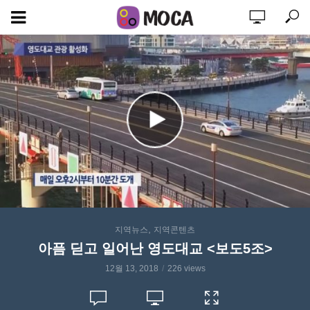
,
지역뉴스
지역콘텐츠
아픔 딛고 일어난 영도대교 <보도5조>
12월 13, 2018
226 views