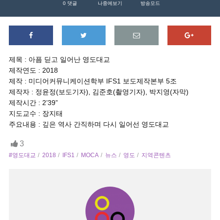
0
댓글
나중에보기
방송모드
제목 : 아픔 딛고 일어난 영도대교
제작연도 : 2018
제작 : 미디어커뮤니케이션학부 IFS1 보도제작본부 5조
제작자 : 정윤정(보도기자), 김준호(촬영기자), 박지영(자막)
제작시간 : 2’39”
지도교수 : 장지태
주요내용 : 깊은 역사 간직하며 다시 일어선 영도대교
3
#영도대교
2018
IFS1
MOCA
뉴스
영도
지역콘텐츠