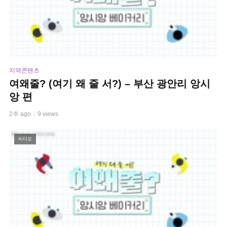
지역콘텐츠
여왜줄? (여기 왜 줄 서?) – 부산 광안리 앙시
앙 편
2주 ago
9 views
비디오