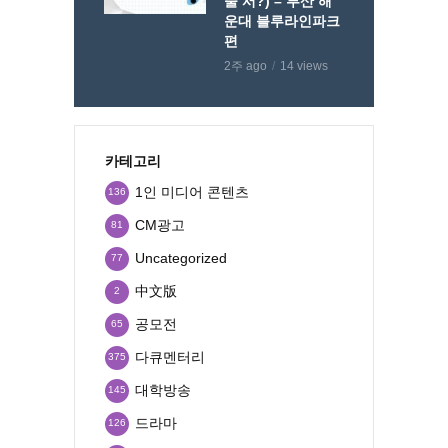
줄 서?) – 부산 해
운대 블루라인파크
편
2주 ago
14 views
카테고리
1인 미디어 콘텐츠
136
CM광고
81
Uncategorized
77
中文版
2
공모전
65
다큐멘터리
375
대학방송
145
드라마
126