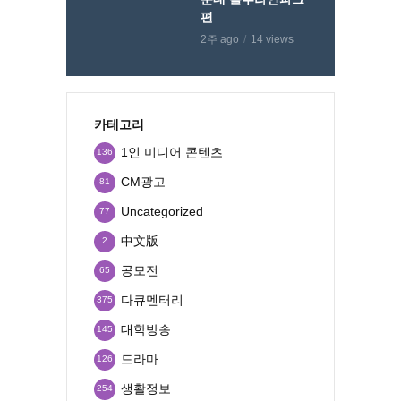
편
2주 ago
14 views
카테고리
1인 미디어 콘텐츠
136
CM광고
81
Uncategorized
77
中文版
2
공모전
65
다큐멘터리
375
대학방송
145
드라마
126
생활정보
254