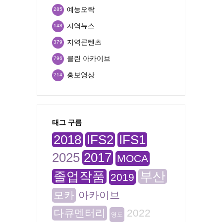
예능오락
285
지역뉴스
148
지역콘텐츠
379
클린 아카이브
796
홍보영상
214
태그 구름
2018
IFS2
IFS1
2025
2017
MOCA
졸업작품
부산
2019
모카
아카이브
다큐멘터리
2022
영도