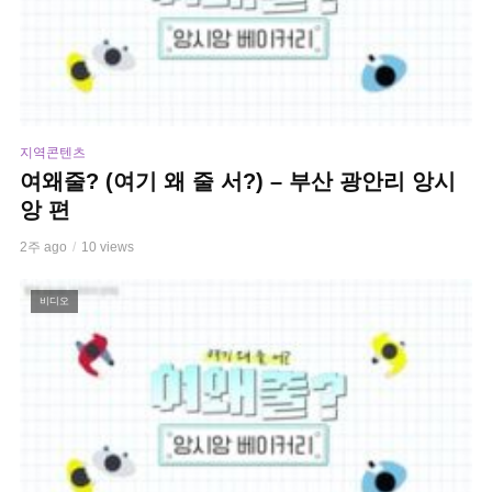
지역콘텐츠
여왜줄? (여기 왜 줄 서?) – 부산 광안리 앙시
앙 편
2주 ago
10 views
비디오