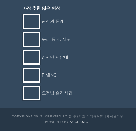
가장 추천 많은 영상
당신의 동래
우리 동네, 서구
경사난 사남매
TIMING
요정님 습격사건
COPYRIGHT 2017. CREATED BY 동서대학교 미디어커뮤니케이션학부.
POWERED BY
ACCESSICT.