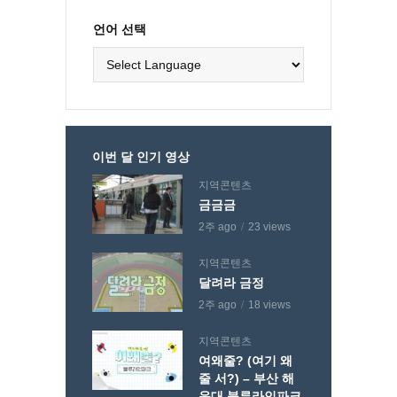
언어 선택
이번 달 인기 영상
지역콘텐츠
금금금
2주 ago
23 views
지역콘텐츠
달려라 금정
2주 ago
18 views
지역콘텐츠
여왜줄? (여기 왜
줄 서?) – 부산 해
운대 블루라인파크