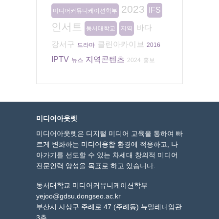
2023
IFS
미디어커뮤니케이션학부
인서트
바다
동서대학교
지역
강서구
클린아카이브
드라마
2016
IPTV
지역콘텐츠
뉴스
2024
홍보
미디어아웃렛
미디어아웃렛은 디지털 미디어 교육을 통하여 빠
르게 변화하는 미디어융합 환경에 적응하고, 나
아가기를 선도할 수 있는 차세대 창의적 미디어
전문인력 양성을 목표로 하고 있습니다.
동서대학교 미디어커뮤니케이션학부
yejoo@gdsu.dongseo.ac.kr
부산시 사상구 주례로 47 (주례동) 뉴밀레니엄관
3층