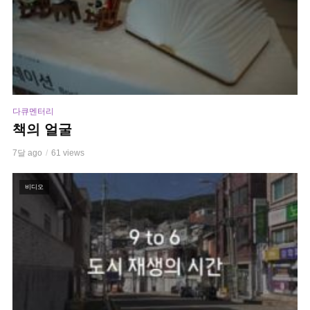
다큐멘터리
책의 얼굴
7달 ago
61 views
비디오