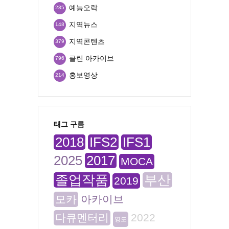
예능오락
285
지역뉴스
148
지역콘텐츠
379
클린 아카이브
796
홍보영상
214
태그 구름
2018
IFS2
IFS1
2025
2017
MOCA
졸업작품
부산
2019
모카
아카이브
다큐멘터리
2022
영도