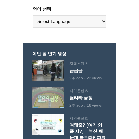
언어 선택
이번 달 인기 영상
지역콘텐츠
금금금
2주 ago
23 views
지역콘텐츠
달려라 금정
2주 ago
18 views
지역콘텐츠
여왜줄? (여기 왜
줄 서?) – 부산 해
운대 블루라인파크