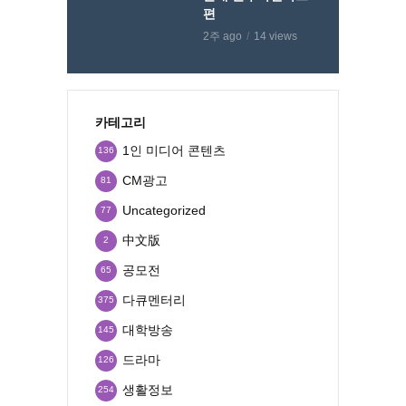
편
2주 ago
14 views
카테고리
1인 미디어 콘텐츠
136
CM광고
81
Uncategorized
77
中文版
2
공모전
65
다큐멘터리
375
대학방송
145
드라마
126
생활정보
254