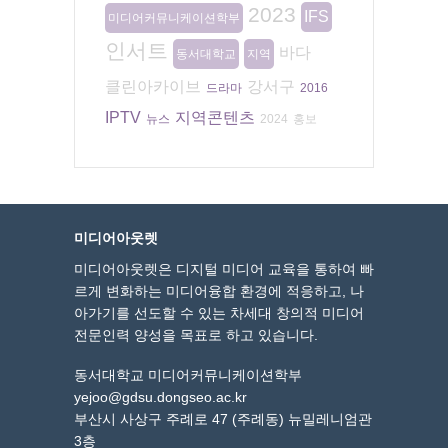
2023
IFS
미디어커뮤니케이션학부
인서트
바다
동서대학교
지역
클린아카이브
강서구
드라마
2016
IPTV
지역콘텐츠
뉴스
2024
홍보
미디어아웃렛
미디어아웃렛은 디지털 미디어 교육을 통하여 빠
르게 변화하는 미디어융합 환경에 적응하고, 나
아가기를 선도할 수 있는 차세대 창의적 미디어
전문인력 양성을 목표로 하고 있습니다.
동서대학교 미디어커뮤니케이션학부
yejoo@gdsu.dongseo.ac.kr
부산시 사상구 주례로 47 (주례동) 뉴밀레니엄관
3층