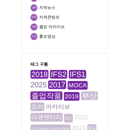
지역뉴스
148
지역콘텐츠
379
클린 아카이브
796
홍보영상
214
태그 구름
2018
IFS2
IFS1
2025
2017
MOCA
졸업작품
부산
2019
모카
아카이브
다큐멘터리
2022
영도
2023
IFS
미디어커뮤니케이션학부