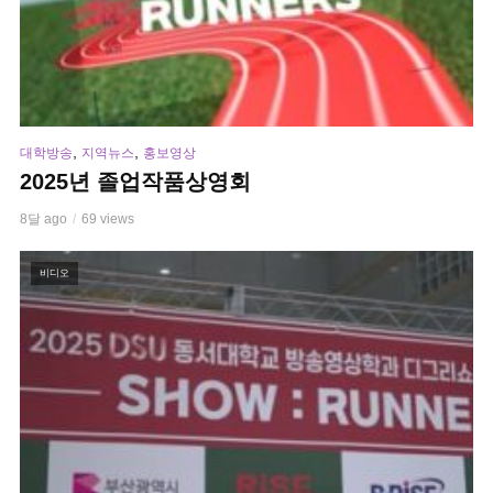
,
,
대학방송
지역뉴스
홍보영상
2025년 졸업작품상영회
8달 ago
69 views
비디오