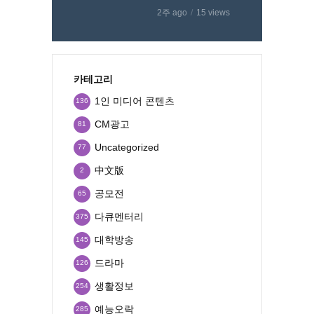
2주 ago
15 views
카테고리
1인 미디어 콘텐츠
136
CM광고
81
Uncategorized
77
中文版
2
공모전
65
다큐멘터리
375
대학방송
145
드라마
126
생활정보
254
예능오락
285