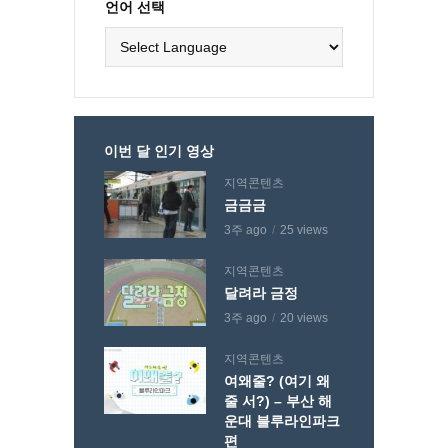
언어 선택
이번 달 인기 영상
지역콘텐츠
금금금
3주 ago
25 views
지역콘텐츠
달려라 금정
3주 ago
20 views
지역콘텐츠
여왜줄? (여기 왜
줄 서?) – 부산 해
운대 블루라인파크
편