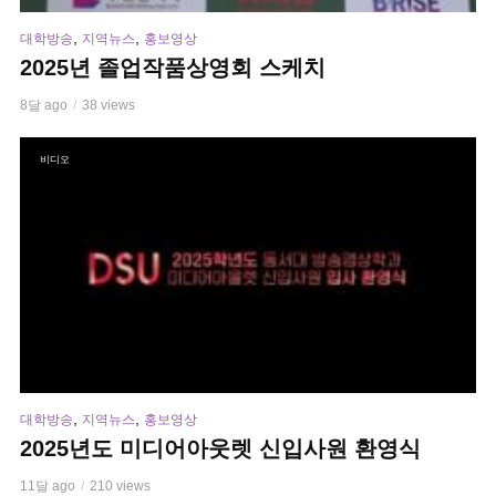
,
,
대학방송
지역뉴스
홍보영상
2025년 졸업작품상영회 스케치
8달 ago
38 views
비디오
,
,
대학방송
지역뉴스
홍보영상
2025년도 미디어아웃렛 신입사원 환영식
11달 ago
210 views