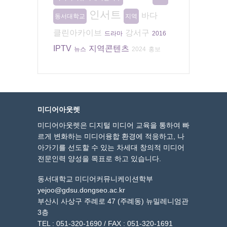
인서트
바다
동서대학교
지역
클린아카이브
강서구
드라마
2016
IPTV
지역콘텐츠
뉴스
2024
홍보
미디어아웃렛
미디어아웃렛은 디지털 미디어 교육을 통하여 빠
르게 변화하는 미디어융합 환경에 적응하고, 나
아가기를 선도할 수 있는 차세대 창의적 미디어
전문인력 양성을 목표로 하고 있습니다.
동서대학교 미디어커뮤니케이션학부
yejoo@gdsu.dongseo.ac.kr
부산시 사상구 주례로 47 (주례동) 뉴밀레니엄관
3층
TEL : 051-320-1690 / FAX : 051-320-1691