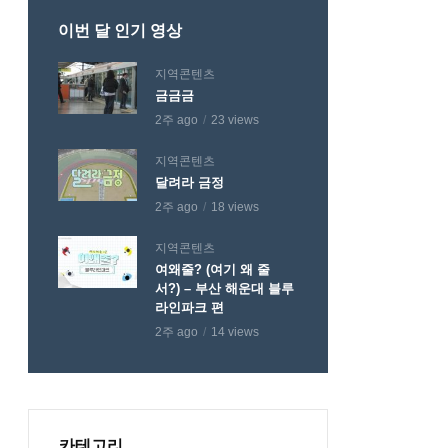
이번 달 인기 영상
지역콘텐츠
금금금
2주 ago
23 views
지역콘텐츠
달려라 금정
2주 ago
18 views
지역콘텐츠
여왜줄? (여기 왜 줄
서?) – 부산 해운대 블루
라인파크 편
2주 ago
14 views
카테고리