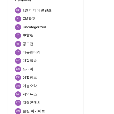
1인 미디어 콘텐츠
136
CM광고
81
Uncategorized
77
中文版
2
공모전
65
다큐멘터리
375
대학방송
145
드라마
126
생활정보
254
예능오락
285
지역뉴스
148
지역콘텐츠
379
클린 아카이브
796