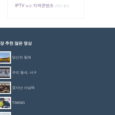
IPTV
지역콘텐츠
뉴스
2024
홍보
장 추천 많은 영상
당신의 동래
우리 동네, 서구
경사난 사남매
TIMING