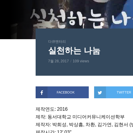
다큐멘터리
실천하는 나눔
7월 28, 2017
109 views
FACEBOOK
TWITTER
제작연도: 2016
제작: 동서대학교 미디어커뮤니케이션학부
제작자: 박희성, 박상흠, 차환, 김가연, 김현서
제작시간: 12′ 03″