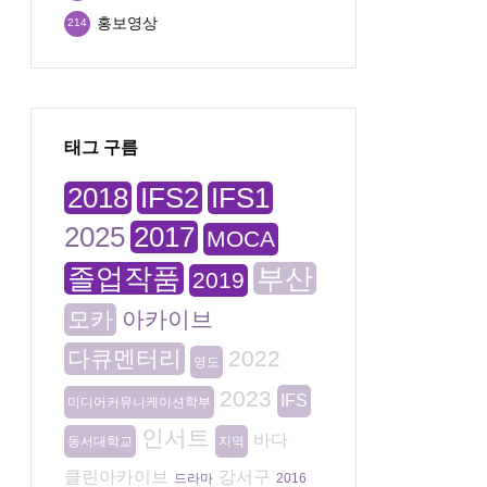
홍보영상
214
태그 구름
2018
IFS2
IFS1
2025
2017
MOCA
졸업작품
부산
2019
모카
아카이브
다큐멘터리
2022
영도
2023
IFS
미디어커뮤니케이션학부
인서트
바다
동서대학교
지역
클린아카이브
강서구
드라마
2016