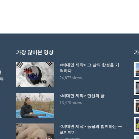
가장 많이본 영상
가
<비대면 제작> 그 날의 함성을 기
억하다
선
24,877 views
 목
<비대면 제작> 만선의 꿈
13,479 views
<비대면 제작> 동물과 함께하는 구
포이야기