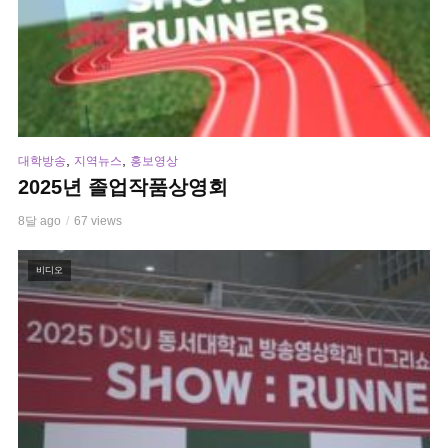
,
,
대학방송
지역뉴스
홍보영상
2025년 졸업작품상영회
8달 ago
67 views
비디오