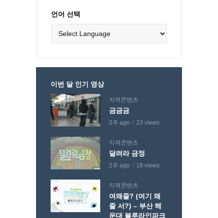
언어 선택
이번 달 인기 영상
지역콘텐츠
금금금
2주 ago
23 views
지역콘텐츠
달려라 금정
2주 ago
18 views
지역콘텐츠
여왜줄? (여기 왜
줄 서?) – 부산 해
운대 블루라인파크