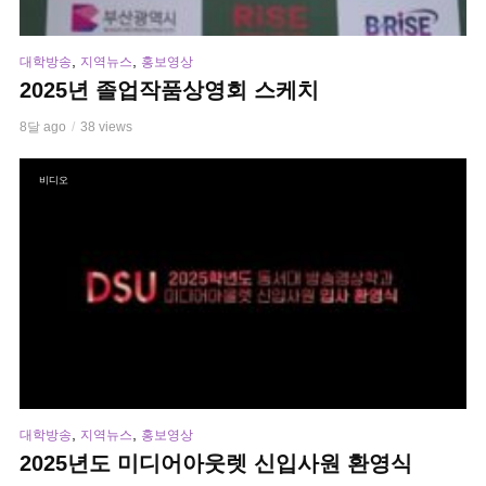
,
,
대학방송
지역뉴스
홍보영상
2025년 졸업작품상영회 스케치
8달 ago
38 views
비디오
,
,
대학방송
지역뉴스
홍보영상
2025년도 미디어아웃렛 신입사원 환영식