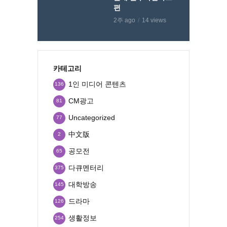
편
2주 ago
14 views
카테고리
1인 미디어 콘텐츠
136
CM광고
81
Uncategorized
77
中文版
2
공모전
65
다큐멘터리
375
대학방송
145
드라마
126
생활정보
254