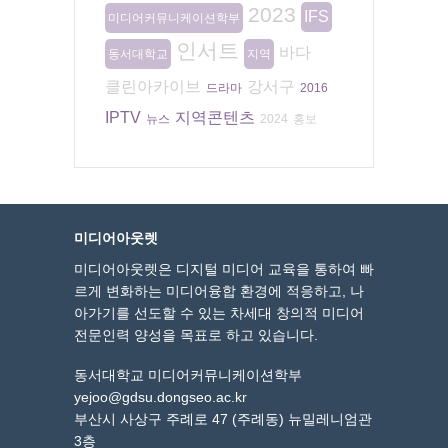
2023
IFS
미디어커뮤니케이션학부
인서트
바다
동서대학교
지역
클린아카이브
강서구
드라마
2016
IPTV
지역콘텐츠
뉴스
2024
홍보
미디어아웃렛
미디어아웃렛은 디지털 미디어 교육을 통하여 빠
르게 변화하는 미디어융합 환경에 적응하고, 나
아가기를 선도할 수 있는 차세대 창의적 미디어
전문인력 양성을 목표로 하고 있습니다.
동서대학교 미디어커뮤니케이션학부
yejoo@gdsu.dongseo.ac.kr
부산시 사상구 주례로 47 (주례동) 뉴밀레니엄관
3층