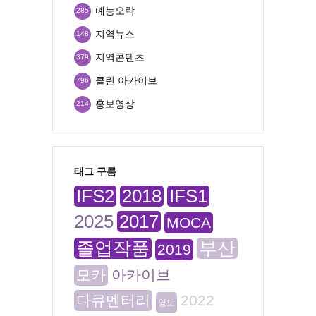
예능오락
285
지역뉴스
148
지역콘텐츠
379
클린 아카이브
796
홍보영상
214
태그 구름
IFS2
2018
IFS1
2025
2017
MOCA
졸업작품
부산
2019
모카
아카이브
다큐멘터리
2022
영도