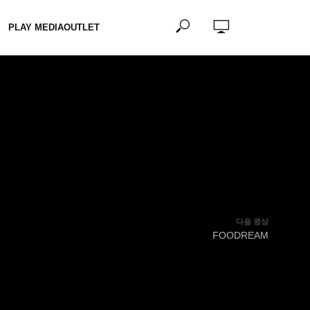
PLAY MEDIAOUTLET
다음 영상
FOODREAM