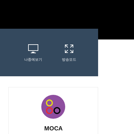
나중에보기
방송모드
MOCA