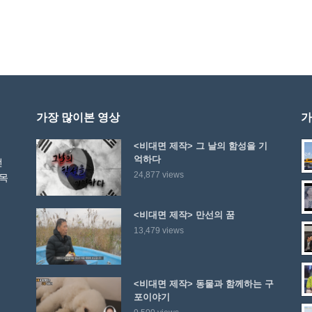
가장 많이본 영상
가
<비대면 제작> 그 날의 함성을 기
억하다
선
24,877 views
 목
<비대면 제작> 만선의 꿈
13,479 views
<비대면 제작> 동물과 함께하는 구
포이야기