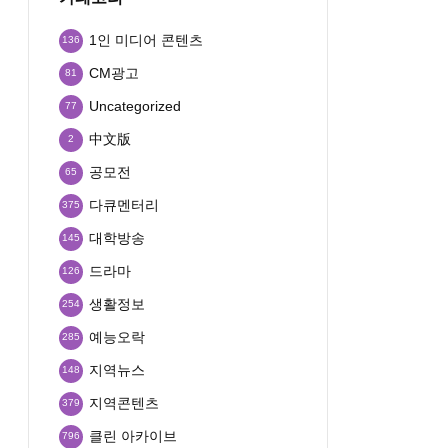
1인 미디어 콘텐츠
136
CM광고
81
Uncategorized
77
中文版
2
공모전
65
다큐멘터리
375
대학방송
145
드라마
126
생활정보
254
예능오락
285
지역뉴스
148
지역콘텐츠
379
클린 아카이브
796