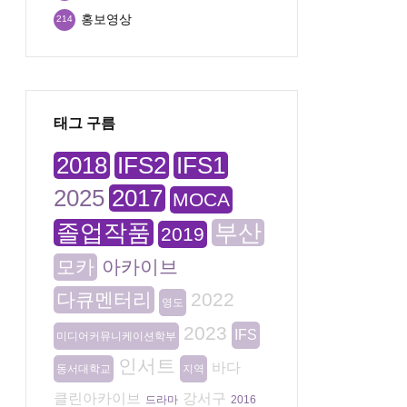
홍보영상
214
태그 구름
2018
IFS2
IFS1
2025
2017
MOCA
졸업작품
부산
2019
모카
아카이브
다큐멘터리
2022
영도
2023
IFS
미디어커뮤니케이션학부
인서트
바다
동서대학교
지역
클린아카이브
강서구
드라마
2016