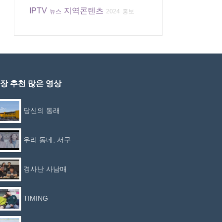
IPTV
지역콘텐츠
뉴스
2024
홍보
장 추천 많은 영상
당신의 동래
우리 동네, 서구
경사난 사남매
TIMING