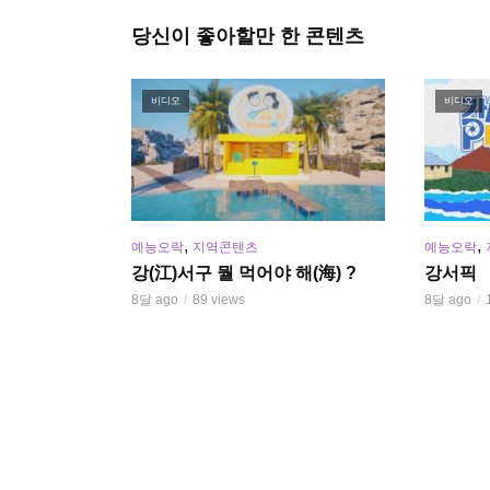
당신이 좋아할만 한 콘텐츠
비디오
비디오
,
,
예능오락
지역콘텐츠
예능오락
강(江)서구 뭘 먹어야 해(海) ?
강서픽
8달 ago
89 views
8달 ago