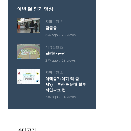
이번 달 인기 영상
지역콘텐츠
금금금
3주 ago
23 views
지역콘텐츠
달려라 금정
2주 ago
18 views
지역콘텐츠
여왜줄? (여기 왜 줄
서?) – 부산 해운대 블루
라인파크 편
2주 ago
14 views
카테고리