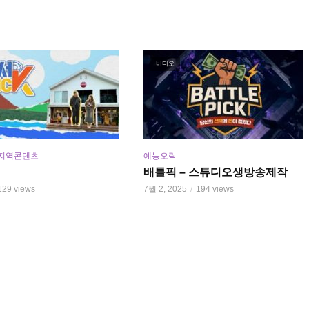
비디오
지역콘텐츠
예능오락
배틀픽 – 스튜디오생방송제작
129 views
7월 2, 2025
194 views