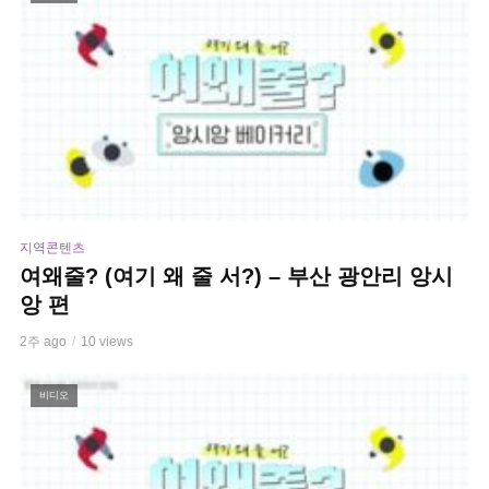
지역콘텐츠
여왜줄? (여기 왜 줄 서?) – 부산 광안리 앙시
앙 편
2주 ago
10 views
비디오