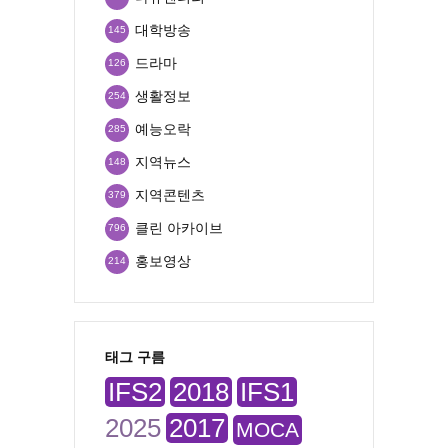
대학방송
145
드라마
126
생활정보
254
예능오락
285
지역뉴스
148
지역콘텐츠
379
클린 아카이브
796
홍보영상
214
태그 구름
IFS2
2018
IFS1
2025
2017
MOCA