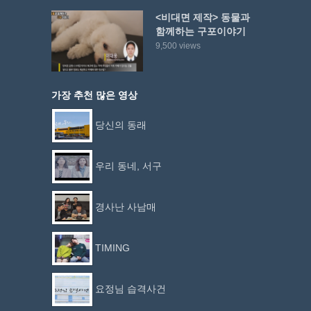
<비대면 제작> 동물과
함께하는 구포이야기
9,500 views
가장 추천 많은 영상
당신의 동래
우리 동네, 서구
경사난 사남매
TIMING
요정님 습격사건