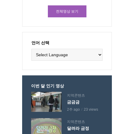
전체영상 보기
언어 선택
이번 달 인기 영상
지역콘텐츠
금금금
2주 ago
23 views
지역콘텐츠
달려라 금정