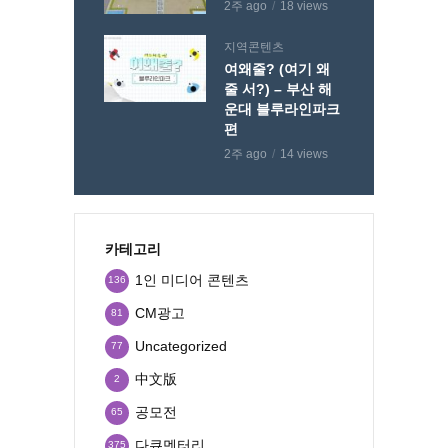
2주 ago
18 views
지역콘텐츠
여왜줄? (여기 왜
줄 서?) – 부산 해
운대 블루라인파크
편
2주 ago
14 views
카테고리
1인 미디어 콘텐츠
136
CM광고
81
Uncategorized
77
中文版
2
공모전
65
다큐멘터리
375