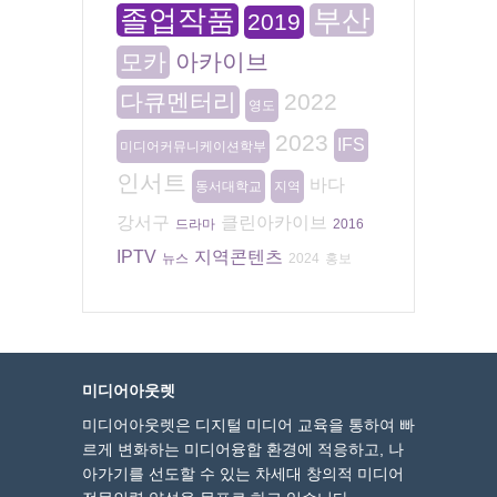
졸업작품
부산
2019
모카
아카이브
다큐멘터리
2022
영도
2023
IFS
미디어커뮤니케이션학부
인서트
바다
동서대학교
지역
강서구
클린아카이브
드라마
2016
IPTV
지역콘텐츠
뉴스
2024
홍보
미디어아웃렛
미디어아웃렛은 디지털 미디어 교육을 통하여 빠
르게 변화하는 미디어융합 환경에 적응하고, 나
아가기를 선도할 수 있는 차세대 창의적 미디어