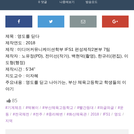
0
댓글
나중에보기
방송모드
제목 : 영도를 딛다
제작연도 : 2018
제작 : 미디어커뮤니케이션학부 IFS1 편성제작2본부 7팀
제작자 : 노유정(PD), 전미선(작가), 백현덕(촬영), 한규리(편집), 이
도형(행정)
제작시간 : 5’34”
지도교수 : 이자혜
주요내용 : 영도를 딛고 나아가는, 부산 체육고등학교 학생들의 이
야기
85
#기계체조
#떡볶이
#부산체육고등학교
#빨간등대
#와글와글
#운
동
#전국체전
#전주
#중리해변
#화산체육관
2018
IFS1
영도
지역