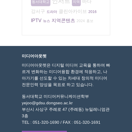
인서트
바다
동서대학교
지역
강서구
클린아카이브
드라마
2016
IPTV
지역콘텐츠
뉴스
2024
홍보
미디어아웃렛
미디어아웃렛은 디지털 미디어 교육을 통하여 빠
르게 변화하는 미디어융합 환경에 적응하고, 나
아가기를 선도할 수 있는 차세대 창의적 미디어
전문인력 양성을 목표로 하고 있습니다.
동서대학교 미디어커뮤니케이션학부
yejoo@gdsu.dongseo.ac.kr
부산시 사상구 주례로 47 (주례동) 뉴밀레니엄관
3층
TEL : 051-320-1690 / FAX : 051-320-1691