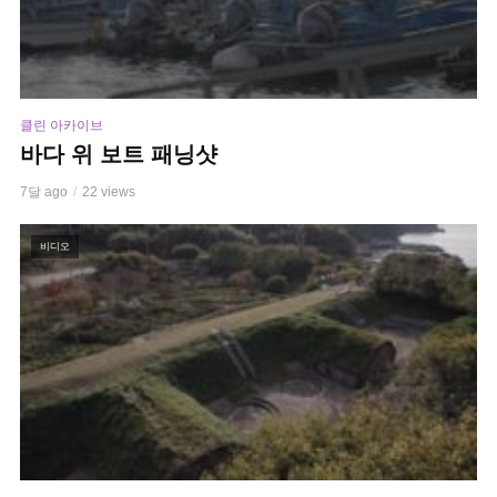
클린 아카이브
바다 위 보트 패닝샷
7달 ago
22 views
비디오