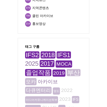
지역콘텐츠
379
클린 아카이브
796
홍보영상
214
태그 구름
IFS2
2018
IFS1
2025
2017
MOCA
졸업작품
부산
2019
모카
아카이브
다큐멘터리
2022
영도
2023
IFS
미디어커뮤니케이션학부