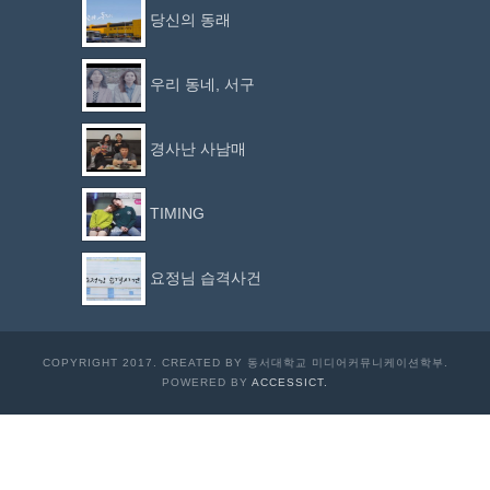
당신의 동래
우리 동네, 서구
경사난 사남매
TIMING
요정님 습격사건
COPYRIGHT 2017. CREATED BY 동서대학교 미디어커뮤니케이션학부.
POWERED BY
ACCESSICT.