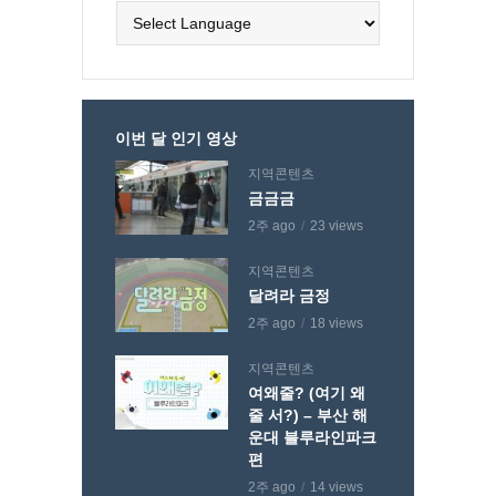
이번 달 인기 영상
지역콘텐츠
금금금
2주 ago
23 views
지역콘텐츠
달려라 금정
2주 ago
18 views
지역콘텐츠
여왜줄? (여기 왜
줄 서?) – 부산 해
운대 블루라인파크
편
2주 ago
14 views