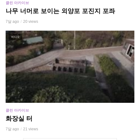
클린 아카이브
나무 너머로 보이는 외양포 포진지 포좌
7달 ago
20 views
비디오
클린 아카이브
화장실 터
7달 ago
21 views