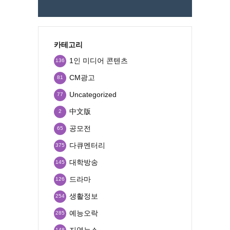
카테고리
1인 미디어 콘텐츠
136
CM광고
81
Uncategorized
77
中文版
2
공모전
65
다큐멘터리
375
대학방송
145
드라마
126
생활정보
254
예능오락
285
지역뉴스
148