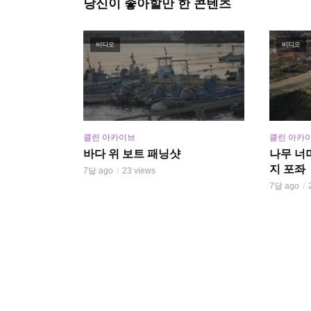
당신이 좋아할만 한 콘텐츠
비디오
비디오
클린 아카이브
클린 아카
바다 위 보트 패닝샷
나무 너
지 포좌
7달 ago
23 views
7달 ago