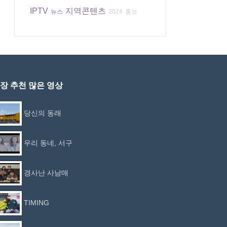
IPTV
지역콘텐츠
뉴스
2024
홍보
장 추천 많은 영상
당신의 동래
우리 동네, 서구
경사난 사남매
TIMING