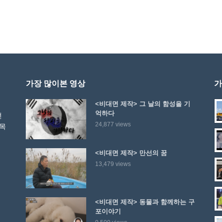
가장 많이본 영상
가
<비대면 제작> 그 날의 함성을 기
억하다
선
24,877 views
 목
<비대면 제작> 만선의 꿈
13,479 views
<비대면 제작> 동물과 함께하는 구
포이야기