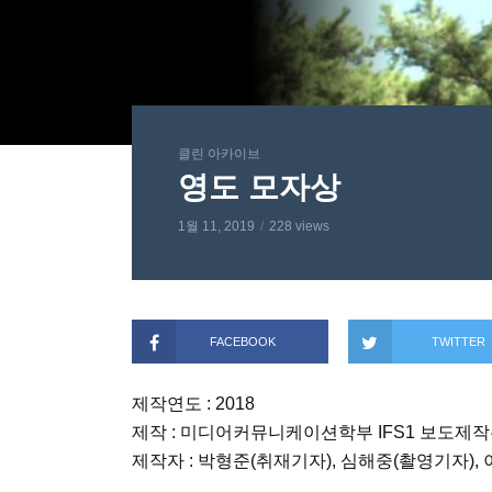
클린 아카이브
영도 모자상
1월 11, 2019
228 views
FACEBOOK
TWITTER
제작연도 : 2018
제작 : 미디어커뮤니케이션학부 IFS1 보도제작
제작자 : 박형준(취재기자), 심해중(촬영기자), 