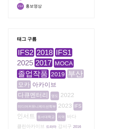
홍보영상
214
태그 구름
IFS2
2018
IFS1
2025
2017
MOCA
졸업작품
부산
2019
모카
아카이브
다큐멘터리
2022
영도
2023
IFS
미디어커뮤니케이션학부
인서트
바다
동서대학교
지역
클린아카이브
강서구
드라마
2016