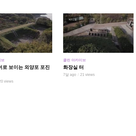
비디오
이브
클린 아카이브
머로 보이는 외양포 포진
화장실 터
7달 ago
21 views
20 views