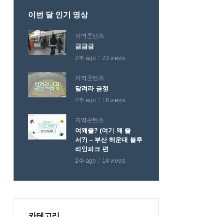
이번 달 인기 영상
지역콘텐츠
금금금
2주 ago
23 views
지역콘텐츠
달려라 금정
2주 ago
18 views
지역콘텐츠
여왜줄? (여기 왜 줄
서?) – 부산 해운대 블루
라인파크 편
2주 ago
14 views
카테고리