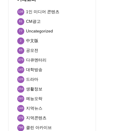
1인 미디어 콘텐츠
136
CM광고
81
Uncategorized
77
中文版
2
공모전
65
다큐멘터리
375
대학방송
145
드라마
126
생활정보
254
예능오락
285
지역뉴스
148
지역콘텐츠
379
클린 아카이브
796