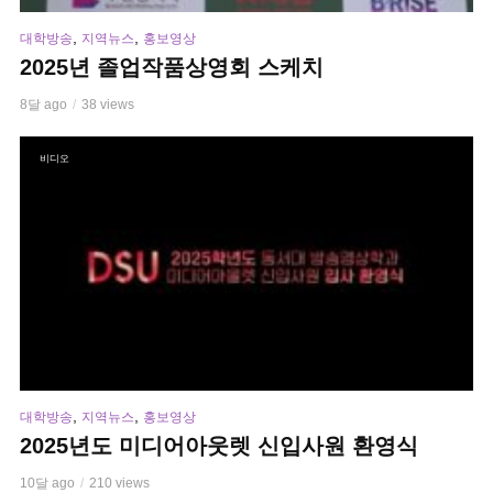
,
,
대학방송
지역뉴스
홍보영상
2025년 졸업작품상영회 스케치
8달 ago
38 views
비디오
,
,
대학방송
지역뉴스
홍보영상
2025년도 미디어아웃렛 신입사원 환영식
10달 ago
210 views