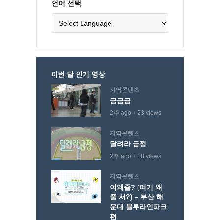
언어 선택
이번 달 인기 영상
지역콘텐츠
금금금
2주 ago
23 views
지역콘텐츠
달려라 금정
2주 ago
18 views
지역콘텐츠
여왜줄? (여기 왜
줄 서?) – 부산 해
운대 블루라인파크
편