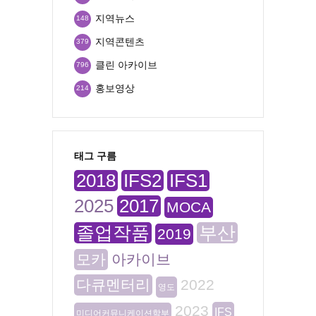
지역뉴스
148
지역콘텐츠
379
클린 아카이브
796
홍보영상
214
태그 구름
2018
IFS2
IFS1
2025
2017
MOCA
졸업작품
부산
2019
모카
아카이브
다큐멘터리
2022
영도
2023
IFS
미디어커뮤니케이션학부