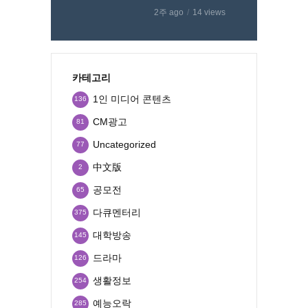
2주 ago
14 views
카테고리
1인 미디어 콘텐츠
136
CM광고
81
Uncategorized
77
中文版
2
공모전
65
다큐멘터리
375
대학방송
145
드라마
126
생활정보
254
예능오락
285