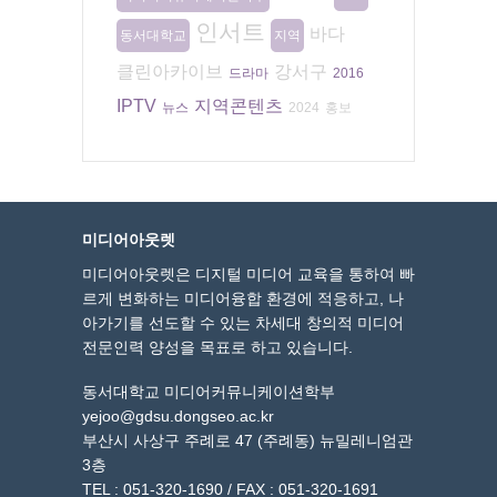
인서트
바다
동서대학교
지역
클린아카이브
강서구
드라마
2016
IPTV
지역콘텐츠
뉴스
2024
홍보
미디어아웃렛
미디어아웃렛은 디지털 미디어 교육을 통하여 빠
르게 변화하는 미디어융합 환경에 적응하고, 나
아가기를 선도할 수 있는 차세대 창의적 미디어
전문인력 양성을 목표로 하고 있습니다.
동서대학교 미디어커뮤니케이션학부
yejoo@gdsu.dongseo.ac.kr
부산시 사상구 주례로 47 (주례동) 뉴밀레니엄관
3층
TEL : 051-320-1690 / FAX : 051-320-1691