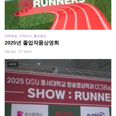
,
,
대학방송
지역뉴스
홍보영상
2025년 졸업작품상영회
8달 ago
67 views
비디오