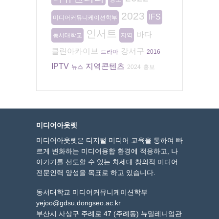
2023
IFS
미디어커뮤니케이션학부
인서트
바다
동서대학교
지역
클린아카이브
강서구
드라마
2016
IPTV
지역콘텐츠
뉴스
2024
홍보
미디어아웃렛
미디어아웃렛은 디지털 미디어 교육을 통하여 빠
르게 변화하는 미디어융합 환경에 적응하고, 나
아가기를 선도할 수 있는 차세대 창의적 미디어
전문인력 양성을 목표로 하고 있습니다.
동서대학교 미디어커뮤니케이션학부
yejoo@gdsu.dongseo.ac.kr
부산시 사상구 주례로 47 (주례동) 뉴밀레니엄관