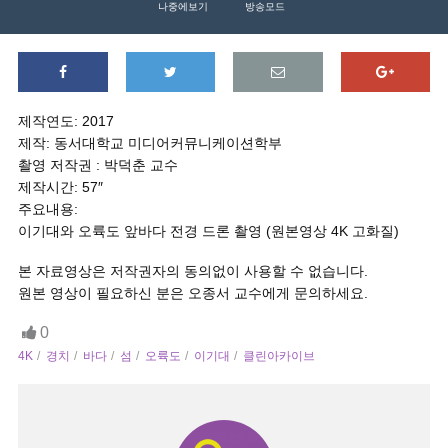
나중에보기
방송모드
제작연도: 2017
제작: 동서대학교 미디어커뮤니케이션학부
촬영 저작권 : 박덕춘 교수
제작시간: 57″
주요내용:
이기대와 오륙도 앞바다 전경 드론 촬영 (원본영상 4K 고화질)
본 자료영상은 저작권자의 동의없이 사용할 수 없습니다.
원본 영상이 필요하신 분은 오종서 교수에게 문의하세요.
0
4K
경치
바다
섬
오륙도
이기대
클린아카이브