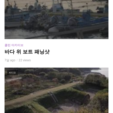
클린 아카이브
바다 위 보트 패닝샷
7달 ago
22 views
비디오