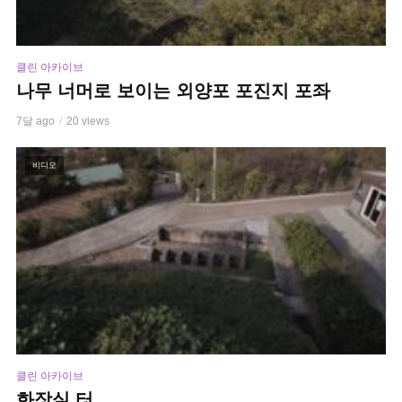
클린 아카이브
나무 너머로 보이는 외양포 포진지 포좌
7달 ago
20 views
비디오
클린 아카이브
화장실 터