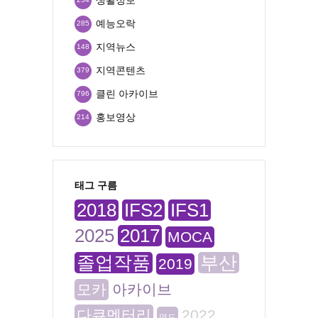
예능오락
285
지역뉴스
148
지역콘텐츠
379
클린 아카이브
796
홍보영상
214
태그 구름
2018
IFS2
IFS1
2025
2017
MOCA
졸업작품
부산
2019
모카
아카이브
다큐멘터리
2022
영도