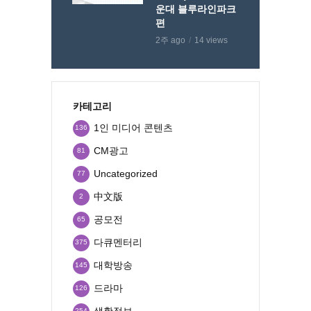
운대 블루라인파크
편
2주 ago
14 views
카테고리
1인 미디어 콘텐츠
136
CM광고
81
Uncategorized
77
中文版
2
공모전
65
다큐멘터리
375
대학방송
145
드라마
126
생활정보
254