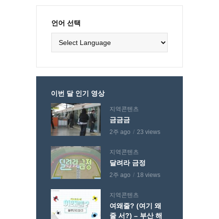
언어 선택
이번 달 인기 영상
지역콘텐츠
금금금
2주 ago
23 views
지역콘텐츠
달려라 금정
2주 ago
18 views
지역콘텐츠
여왜줄? (여기 왜
줄 서?) – 부산 해