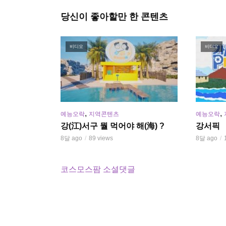
당신이 좋아할만 한 콘텐츠
비디오
비디오
,
,
예능오락
지역콘텐츠
예능오락
강(江)서구 뭘 먹어야 해(海) ?
강서픽
8달 ago
89 views
8달 ago
------
코스모스팜 소셜댓글