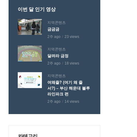
이번 달 인기 영상
지역콘텐츠
금금금
2주 ago
23 views
지역콘텐츠
달려라 금정
2주 ago
18 views
지역콘텐츠
여왜줄? (여기 왜 줄
서?) – 부산 해운대 블루
라인파크 편
2주 ago
14 views
카테고리