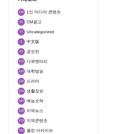
1인 미디어 콘텐츠
136
CM광고
81
Uncategorized
77
中文版
2
공모전
65
다큐멘터리
375
대학방송
145
드라마
126
생활정보
254
예능오락
285
지역뉴스
148
지역콘텐츠
379
클린 아카이브
796