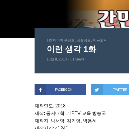
,
,
1인 미디어 콘텐츠
생활정보
예능오락
이런 생각 1화
10월 8, 2018
81 views
FACEBOOK
TWITTER
제작연도: 2018
제작: 동서대학교 IPTV 교육 방송국
제작자: 박서영, 김가영, 박은혜
제작시간: 4´ 24˝