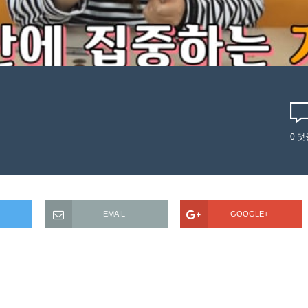
0
댓
EMAIL
GOOGLE+