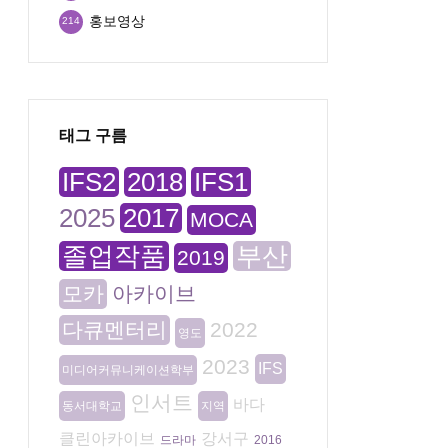
홍보영상
214
태그 구름
IFS2
2018
IFS1
2025
2017
MOCA
졸업작품
부산
2019
모카
아카이브
다큐멘터리
2022
영도
2023
IFS
미디어커뮤니케이션학부
인서트
바다
동서대학교
지역
클린아카이브
강서구
드라마
2016