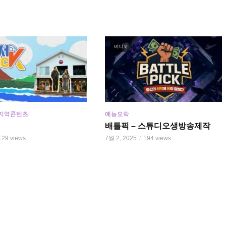
비디오
지역콘텐츠
예능오락
배틀픽 – 스튜디오생방송제작
129 views
7월 2, 2025
194 views