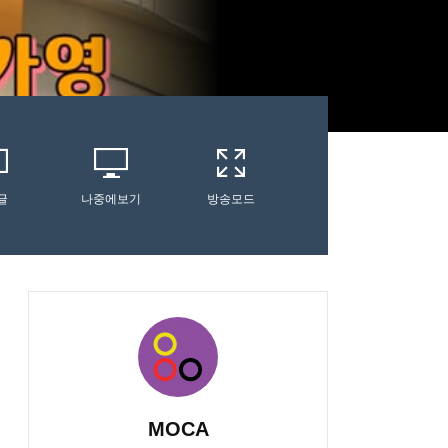
글
나중에보기
방송모드
MOCA