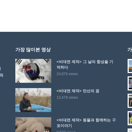
가장 많이본 영상
가
<비대면 제작> 그 날의 함성을 기
억하다
선
24,876 views
 목
<비대면 제작> 만선의 꿈
13,478 views
<비대면 제작> 동물과 함께하는 구
포이야기