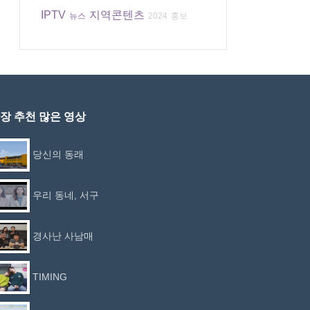
IPTV
지역콘텐츠
뉴스
2024
홍보
장 추천 많은 영상
당신의 동래
우리 동네, 서구
경사난 사남매
TIMING